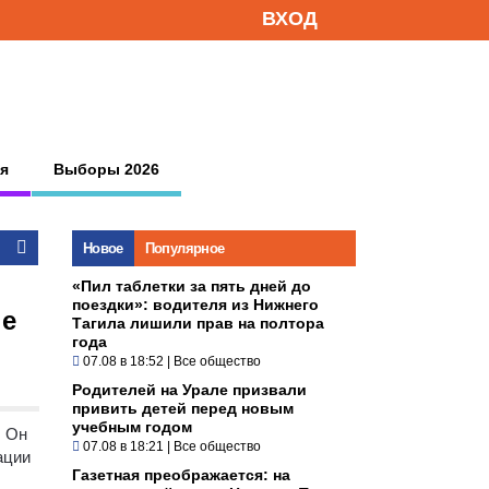
ВХОД
я
Выборы 2026
Новое
Популярное
«Пил таблетки за пять дней до
поездки»: водителя из Нижнего
ые
Тагила лишили прав на полтора
года
07.08 в 18:52
|
Все общество
Родителей на Урале призвали
привить детей перед новым
учебным годом
. Он
07.08 в 18:21
|
Все общество
ации
Газетная преображается: на