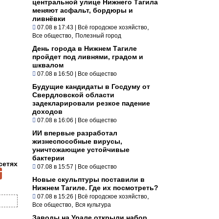
центральной улице Нижнего Тагила
меняют асфальт, бордюры и
ливнёвки
,
07.08 в 17:43
|
Всё городское хозяйство
,
Все общество
Полезный город
День города в Нижнем Тагиле
пройдет под ливнями, градом и
шквалом
07.08 в 16:50
|
Все общество
Будущие кандидаты в Госдуму от
Свердловской области
задекларировали резкое падение
доходов
07.08 в 16:06
|
Все общество
ИИ впервые разработал
жизнеспособные вирусы,
уничтожающие устойчивые
бактерии
сетях
07.08 в 15:57
|
Все общество
Новые скульптуры поставили в
Нижнем Тагиле. Где их посмотреть?
,
07.08 в 15:26
|
Всё городское хозяйство
,
Все общество
Вся культура
Заводы на Урале открыли набор