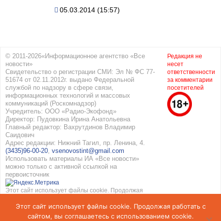
05.03.2014 (15:57)
© 2011-2026«Информационное агентство «Все
Редакция не
новости»
несет
Свидетельство о регистрации СМИ: Эл № ФС 77-
ответственности
51674 от 02.11.2012г. выдано Федеральной
за комментарии
службой по надзору в сфере связи,
посетителей
информационных технологий и массовых
коммуникаций (Роскомнадзор)
Учредитель: ООО «Радио-Экофонд»
Директор: Пудовкина Ирина Анатольевна
Главный редактор: Вахрутдинов Владимир
Саидович
Адрес редакции: Нижний Тагил, пр. Ленина, 4.
(3435)96-00-20
,
vsenovostint@gmail.com
Использовать материалы ИА «Все новости»
можно только с активной ссылкой на
первоисточник
Этот сайт использует файлы cookie. Продолжая
работать с сайтом, вы соглашаетесь с
Этот сайт использует файлы cookie. Продолжая работать с
использованием cookie. Подробнее в
Политике
конфиденциальности
и
Соглашение об обработке
сайтом, вы соглашаетесь с использованием cookie.