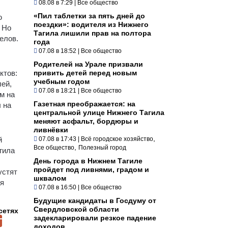
08.08 в 7:29
|
Все общество
«Пил таблетки за пять дней до
ю
поездки»: водителя из Нижнего
 Но
Тагила лишили прав на полтора
елов.
года
07.08 в 18:52
|
Все общество
Родителей на Урале призвали
ктов:
привить детей перед новым
учебным годом
лей,
07.08 в 18:21
|
Все общество
м на
Газетная преображается: на
 на
центральной улице Нижнего Тагила
меняют асфальт, бордюры и
ливнёвки
,
й
07.08 в 17:43
|
Всё городское хозяйство
,
Все общество
Полезный город
гила
День города в Нижнем Тагиле
пройдет под ливнями, градом и
устят
шквалом
ая
07.08 в 16:50
|
Все общество
Будущие кандидаты в Госдуму от
Свердловской области
сетях
задекларировали резкое падение
доходов