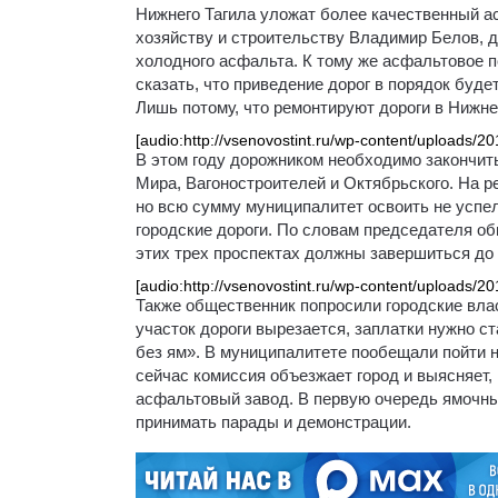
Нижнего Тагила уложат более качественный ас
хозяйству и строительству Владимир Белов, д
холодного асфальта. К тому же асфальтовое п
сказать, что приведение дорог в порядок буд
Лишь потому, что ремонтируют дороги в Нижне
[audio:http://vsenovostint.ru/wp-content/upl
В этом году дорожником необходимо закончить
Мира, Вагоностроителей и Октябрьского. На р
но всю сумму муниципалитет освоить не успел
городские дороги. По словам председателя об
этих трех проспектах должны завершиться до 
[audio:http://vsenovostint.ru/wp-content/uploads/
Также общественник попросили городские влас
участок дороги вырезается, заплатки нужно ст
без ям». В муниципалитете пообещали пойти 
сейчас комиссия объезжает город и выясняет,
асфальтовый завод. В первую очередь ямочны
принимать парады и демонстрации.