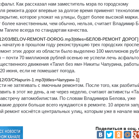
фальт. Как рассказал нам заместитель мэра по городскому
ля ремонта дорог впервые за долгое время применят технологи
окрытие, которое уложат на улицы, будет более высокой марки.
ет более качественным, чем обычно, нельзя, считает Владимир Б
м Тагиле всегда по стандартам качества.
oads/2012/03/BELOV-REMONT-DOROG.mp3|titles=БЕЛОВ-РЕМОНТ ДОРОГ]
 начатую в прошлом году реконструкцию трех городских проспе
емонт этих дорог из области было выделено 100 миллионов руб
 – почти 70 миллионов рублей осенью не успели лечь асфальто
щественного движения «Тагил без ям» Никиты Чапурина, работы
20 июня, если не помешает погода.
2012/03/CHapurin-1.mp3|titles=Чапурин-1]
ти не затягивать с ямочным ремонтом. После того, как разбиты
авить в этот же день, а не через неделю, считают активисты «Та
навстречу автомобилистам. По словам Владимира Белова, уже
 какие дороги больше всего нуждаются в ремонте. 10 апреля зап
й ремонт коснётся центральных улиц, которым уже в начале м
Поделиться в соц. 