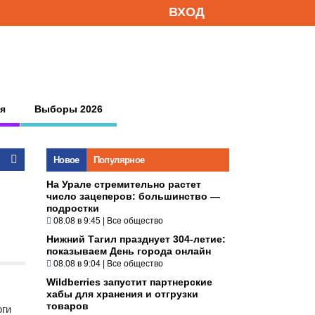
ВХОД
я
Выборы 2026
Новое
Популярное
На Урале стремительно растет
число зацеперов: большинство —
подростки
08.08 в 9:45
|
Все общество
Нижний Тагил празднует 304-летие:
показываем День города онлайн
08.08 в 9:04
|
Все общество
Wildberries запустит партнерские
хабы для хранения и отгрузки
товаров
оги