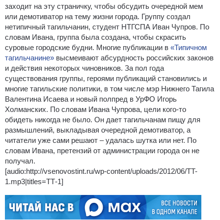
заходит на эту страничку, чтобы обсудить очередной мем
или демотиватор на тему жизни города. Группу создал
нетипичный тагильчанин, студент НТГСПА Иван Чупров. По
словам Ивана, группа была создана, чтобы скрасить
суровые городские будни. Многие публикации в
«Типичном
тагильчанине»
высмеивают абсурдность российских законов
и действия некоторых чиновников. За пол года
существования группы, героями публикаций становились и
многие тагильские политики, в том числе мэр Нижнего Тагила
Валентина Исаева и новый полпред в УрФО Игорь
Холманских. По словам Ивана Чупрова, цели кого-то
обидеть никогда не было. Он дает тагильчанам пищу для
размышлений, выкладывая очередной демотиватор, а
читатели уже сами решают – удалась шутка или нет. По
словам Ивана, претензий от администрации города он не
получал.
[audio:http://vsenovostint.ru/wp-content/uploads/2012/06/TT-
1.mp3|titles=ТТ-1]