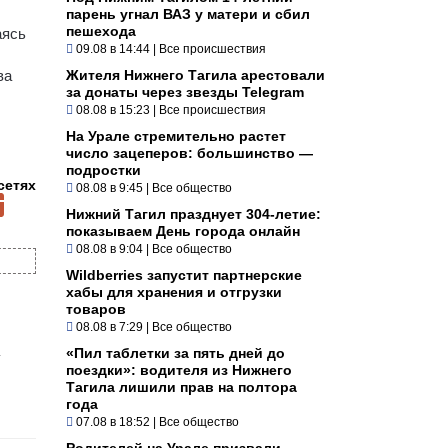
парень угнал ВАЗ у матери и сбил
пешехода
аясь
09.08 в 14:44
|
Все происшествия
ва
Жителя Нижнего Тагила арестовали
за донаты через звезды Telegram
08.08 в 15:23
|
Все происшествия
На Урале стремительно растет
число зацеперов: большинство —
подростки
сетях
08.08 в 9:45
|
Все общество
Нижний Тагил празднует 304-летие:
показываем День города онлайн
08.08 в 9:04
|
Все общество
Wildberries запустит партнерские
хабы для хранения и отгрузки
товаров
08.08 в 7:29
|
Все общество
«Пил таблетки за пять дней до
поездки»: водителя из Нижнего
Тагила лишили прав на полтора
года
07.08 в 18:52
|
Все общество
Родителей на Урале призвали