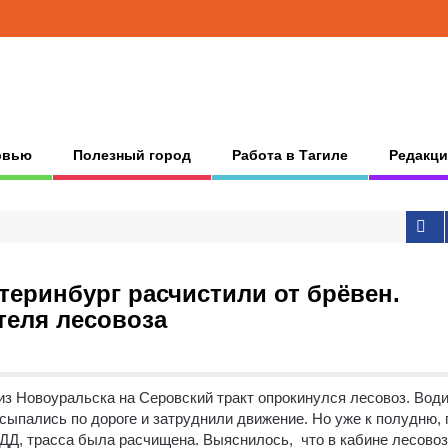
рвью
Полезный город
Работа в Тагиле
Редакци
теринбург расчистили от брёвен.
теля лесовоза
 из Новоуральска на Серовский тракт опрокинулся лесовоз.
Води
ыпались по дороге и затруднили движение. Но уже к полудню, 
Д, трасса была расчищена. Выяснилось, что в кабине лесово