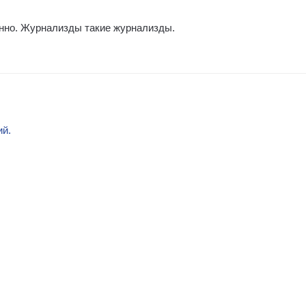
енно. Журнализды такие журнализды.
ий.