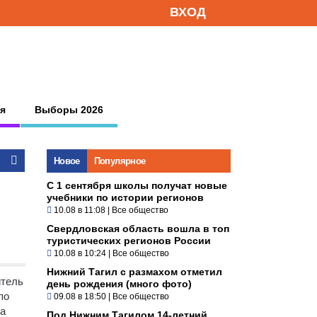
ВХОД
я
Выборы 2026
Новое
Популярное
С 1 сентября школы получат новые
учебники по истории регионов
10.08 в 11:08
|
Все общество
Свердловская область вошла в топ
туристических регионов России
10.08 в 10:24
|
Все общество
Нижний Тагил с размахом отметил
тель
день рождения (много фото)
по
09.08 в 18:50
|
Все общество
за
Под Нижним Тагилом 14-летний