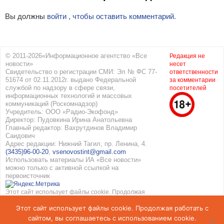
Вы должны
войти , чтобы оставить комментарий.
© 2011-2026«Информационное агентство «Все
Редакция не
новости»
несет
Свидетельство о регистрации СМИ: Эл № ФС 77-
ответственности
51674 от 02.11.2012г. выдано Федеральной
за комментарии
службой по надзору в сфере связи,
посетителей
информационных технологий и массовых
коммуникаций (Роскомнадзор)
Учредитель: ООО «Радио-Экофонд»
Директор: Пудовкина Ирина Анатольевна
Главный редактор: Вахрутдинов Владимир
Саидович
Адрес редакции: Нижний Тагил, пр. Ленина, 4.
(3435)96-00-20
,
vsenovostint@gmail.com
Использовать материалы ИА «Все новости»
можно только с активной ссылкой на
первоисточник
Этот сайт использует файлы cookie. Продолжая
работать с сайтом, вы соглашаетесь с
Этот сайт использует файлы cookie. Продолжая работать с
использованием cookie. Подробнее в
Политике
конфиденциальности
и
Соглашение об обработке
сайтом, вы соглашаетесь с использованием cookie.