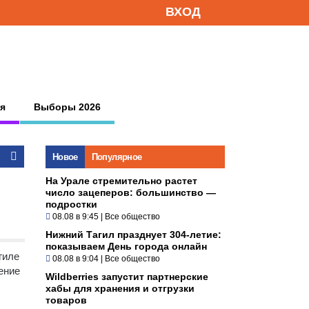
ВХОД
я
Выборы 2026
Новое
Популярное
На Урале стремительно растет
число зацеперов: большинство —
подростки
08.08 в 9:45
|
Все общество
Нижний Тагил празднует 304-летие:
показываем День города онлайн
гиле
08.08 в 9:04
|
Все общество
ение
Wildberries запустит партнерские
хабы для хранения и отгрузки
товаров