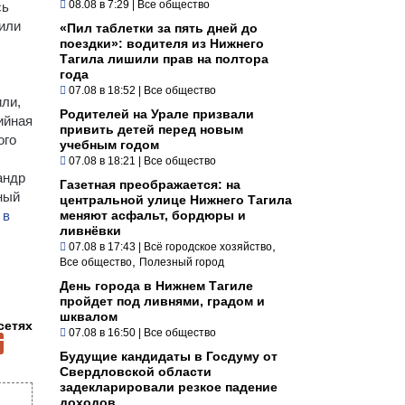
08.08 в 7:29
|
Все общество
сь
шили
«Пил таблетки за пять дней до
поездки»: водителя из Нижнего
Тагила лишили прав на полтора
года
07.08 в 18:52
|
Все общество
или,
Родителей на Урале призвали
ийная
привить детей перед новым
ого
учебным годом
07.08 в 18:21
|
Все общество
андр
Газетная преображается: на
ный
центральной улице Нижнего Тагила
 в
меняют асфальт, бордюры и
ливнёвки
,
07.08 в 17:43
|
Всё городское хозяйство
,
Все общество
Полезный город
День города в Нижнем Тагиле
пройдет под ливнями, градом и
шквалом
сетях
07.08 в 16:50
|
Все общество
Будущие кандидаты в Госдуму от
Свердловской области
задекларировали резкое падение
доходов