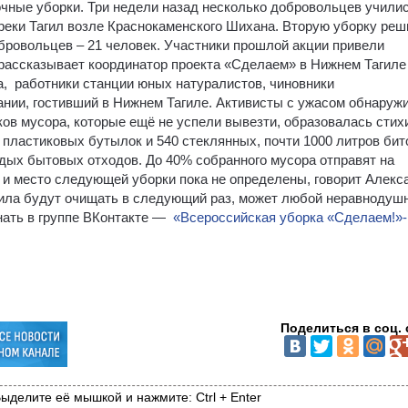
очные уборки. Три недели назад несколько добровольцев учили
 реки Тагил возле Краснокаменского Шихана. Вторую уборку ре
бровольцев – 21 человек. Участники прошлой акции привели
 рассказывает координатор проекта «Сделаем» в Нижнем Тагиле
, работники станции юных натуралистов, чиновники
ании, гостивший в Нижнем Тагиле. Активисты с ужасом обнаруж
ов мусора, которые ещё не успели вывезти, образовалась стих
 пластиковых бутылок и 540 стеклянных, почти 1000 литров бит
рдых бытовых отходов. До 40% собранного мусора отправят на
 и место следующей уборки пока не определены, говорит Алекс
агила будут очищать в следующий раз, может любой неравнодуш
знать в группе ВКонтакте —
«Всероссийская уборка «Сделаем!»-
Поделиться в соц. 
ыделите её мышкой и нажмите: Ctrl + Enter