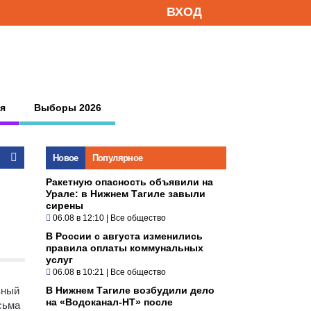
ВХОД
я
Выборы 2026
Новое
Популярное
Ракетную опасность объявили на
Урале: в Нижнем Тагиле завыли
сирены
06.08 в 12:10
|
Все общество
В России с августа изменились
правила оплаты коммунальных
услуг
06.08 в 10:21
|
Все общество
вный
В Нижнем Тагиле возбудили дело
на «Водоканал-НТ» после
сьма