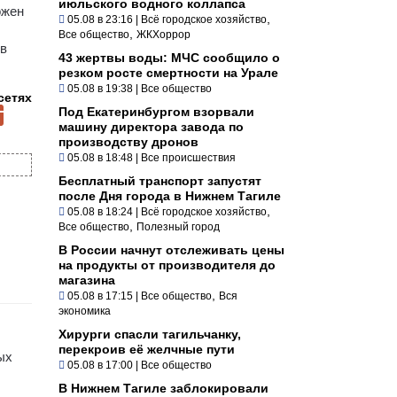
июльского водного коллапса
ожен
,
05.08 в 23:16
|
Всё городское хозяйство
,
Все общество
ЖКХоррор
 в
43 жертвы воды: МЧС сообщило о
резком росте смертности на Урале
05.08 в 19:38
|
Все общество
сетях
Под Екатеринбургом взорвали
машину директора завода по
производству дронов
05.08 в 18:48
|
Все происшествия
Бесплатный транспорт запустят
после Дня города в Нижнем Тагиле
,
05.08 в 18:24
|
Всё городское хозяйство
,
Все общество
Полезный город
В России начнут отслеживать цены
на продукты от производителя до
магазина
,
05.08 в 17:15
|
Все общество
Вся
экономика
Хирурги спасли тагильчанку,
перекроив её желчные пути
ых
05.08 в 17:00
|
Все общество
В Нижнем Тагиле заблокировали