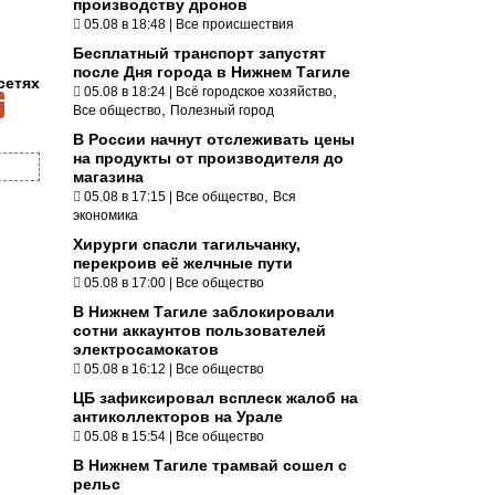
производству дронов
05.08 в 18:48
|
Все происшествия
Бесплатный транспорт запустят
после Дня города в Нижнем Тагиле
сетях
,
05.08 в 18:24
|
Всё городское хозяйство
,
Все общество
Полезный город
В России начнут отслеживать цены
на продукты от производителя до
магазина
,
05.08 в 17:15
|
Все общество
Вся
экономика
Хирурги спасли тагильчанку,
перекроив её желчные пути
05.08 в 17:00
|
Все общество
В Нижнем Тагиле заблокировали
сотни аккаунтов пользователей
электросамокатов
05.08 в 16:12
|
Все общество
ЦБ зафиксировал всплеск жалоб на
антиколлекторов на Урале
05.08 в 15:54
|
Все общество
В Нижнем Тагиле трамвай сошел с
рельс