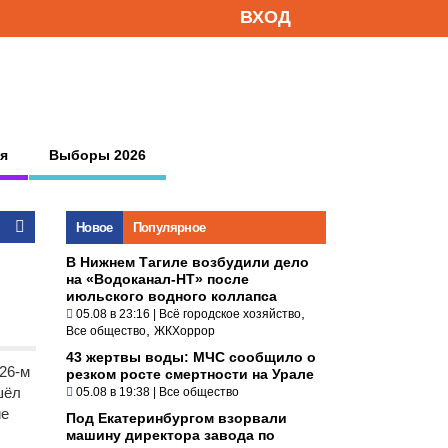
ВХОД
я
Выборы 2026
Новое
Популярное
В Нижнем Тагиле возбудили дело
на «Водоканал-НТ» после
июльского водного коллапса
,
05.08 в 23:16
|
Всё городское хозяйство
,
Все общество
ЖКХоррор
43 жертвы воды: МЧС сообщило о
26-м
резком росте смертности на Урале
шёл
05.08 в 19:38
|
Все общество
ие
Под Екатеринбургом взорвали
машину директора завода по