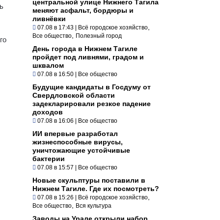
центральной улице Нижнего Тагила
ь
меняют асфальт, бордюры и
ливнёвки
,
07.08 в 17:43
|
Всё городское хозяйство
,
Все общество
Полезный город
го
День города в Нижнем Тагиле
пройдет под ливнями, градом и
шквалом
07.08 в 16:50
|
Все общество
Будущие кандидаты в Госдуму от
Свердловской области
задекларировали резкое падение
доходов
07.08 в 16:06
|
Все общество
ИИ впервые разработал
жизнеспособные вирусы,
уничтожающие устойчивые
бактерии
07.08 в 15:57
|
Все общество
Новые скульптуры поставили в
Нижнем Тагиле. Где их посмотреть?
,
07.08 в 15:26
|
Всё городское хозяйство
,
Все общество
Вся культура
Заводы на Урале открыли набор