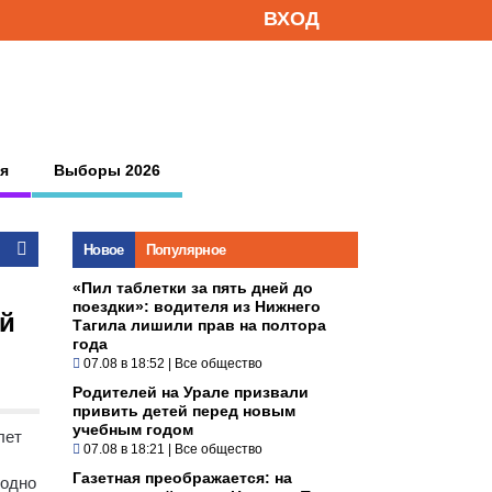
ВХОД
я
Выборы 2026
Новое
Популярное
«Пил таблетки за пять дней до
поездки»: водителя из Нижнего
ей
Тагила лишили прав на полтора
года
07.08 в 18:52
|
Все общество
Родителей на Урале призвали
привить детей перед новым
учебным годом
лет
07.08 в 18:21
|
Все общество
Газетная преображается: на
 одно