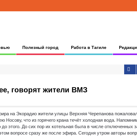
рвью
Полезный город
Работа в Тагиле
Редакци
ее, говорят жители ВМЗ
эфира на Экорадио жители улицы Верхняя Черепанова пожалова
ю Носову, что из горячего крана течёт холодная вода.
Напомним
до этого. До сих пор их котельная была в числе отключенных з
этом вопросе сразу же после эфира. Сегодня утром авторы воп