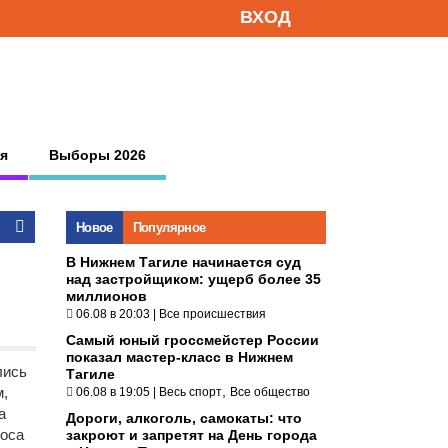
ВХОД
я
Выборы 2026
Новое
Популярное
В Нижнем Тагиле начинается суд
над застройщиком: ущерб более 35
миллионов
06.08 в 20:03
|
Все происшествия
Самый юный гроссмейстер России
показал мастер-класс в Нижнем
лись
Тагиле
,
,
06.08 в 19:05
|
Весь спорт
Все общество
а
Дороги, алкоголь, самокаты: что
роса
закроют и запретят на День города