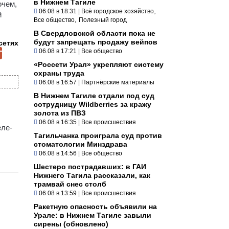
в Нижнем Тагиле
очем,
,
06.08 в 18:31
|
Всё городское хозяйство
й
,
Все общество
Полезный город
В Свердловской области пока не
будут запрещать продажу вейпов
сетях
06.08 в 17:21
|
Все общество
«Россети Урал» укрепляют систему
охраны труда
06.08 в 16:57
|
Партнёрские материалы
В Нижнем Тагиле отдали под суд
сотрудницу Wildberries за кражу
золота из ПВЗ
06.08 в 16:35
|
Все происшествия
еле-
Тагильчанка проиграла суд против
стоматологии Минздрава
06.08 в 14:56
|
Все общество
Шестеро пострадавших: в ГАИ
Нижнего Тагила рассказали, как
трамвай снес столб
06.08 в 13:59
|
Все происшествия
Ракетную опасность объявили на
Урале: в Нижнем Тагиле завыли
сирены (обновлено)