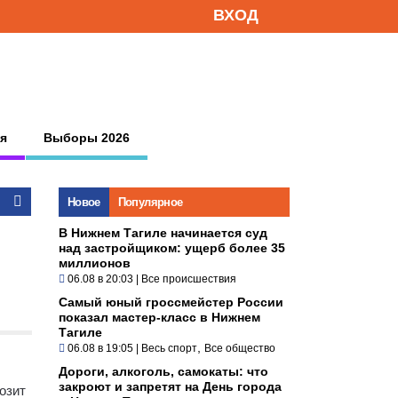
ВХОД
я
Выборы 2026
Новое
Популярное
В Нижнем Тагиле начинается суд
над застройщиком: ущерб более 35
миллионов
06.08 в 20:03
|
Все происшествия
Самый юный гроссмейстер России
показал мастер-класс в Нижнем
Тагиле
,
06.08 в 19:05
|
Весь спорт
Все общество
Дороги, алкоголь, самокаты: что
закроют и запретят на День города
озит