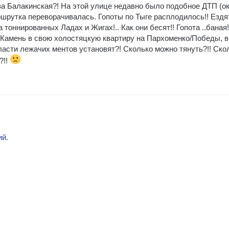
ва Балакинская?! На этой улице недавно было подобное ДТП (о
ршрутка переворачивалась. Гопоты по Тыге расплодилось!! Ездя
 тоннированных Ладах и Жигах!.. Как они бесят!! Гопота ..баная!
а К.Камень в свою холостяцкую квартиру на Пархоменко/Победы, в
власти лежачих ментов установят?! Сколько можно тянуть?!! Ско
?!!
ий.