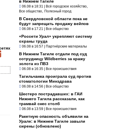
в Нижнем Тагиле
,
06.08 в 18:31
|
Всё городское хозяйство
,
Все общество
Полезный город
В Свердловской области пока не
будут запрещать продажу вейпов
06.08 в 17:21
|
Все общество
«Россети Урал» укрепляют систему
охраны труда
06.08 в 16:57
|
Партнёрские материалы
сетях
В Нижнем Тагиле отдали под суд
сотрудницу Wildberries за кражу
золота из ПВЗ
06.08 в 16:35
|
Все происшествия
Тагильчанка проиграла суд против
стоматологии Минздрава
06.08 в 14:56
|
Все общество
Шестеро пострадавших: в ГАИ
Нижнего Тагила рассказали, как
трамвай снес столб
06.08 в 13:59
|
Все происшествия
Ракетную опасность объявили на
Урале: в Нижнем Тагиле завыли
сирены (обновлено)