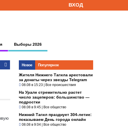
ВХОД
я
Выборы 2026
Новое
Популярное
Жителя Нижнего Тагила арестовали
за донаты через звезды Telegram
08.08 в 15:23
|
Все происшествия
На Урале стремительно растет
число зацеперов: большинство —
подростки
08.08 в 9:45
|
Все общество
Нижний Тагил празднует 304-летие:
рвую
показываем День города онлайн
08.08 в 9:04
|
Все общество