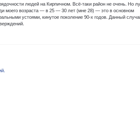
орядочности людей на Кирпичном. Всё-таки район не очень. Но л
ди моего возраста — в 25 — 30 лет (мне 28) — это в основном
альными устоями, кинутое поколение 90-х годов. Данный случ
тверждений.
ий.