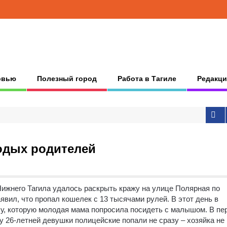
рвью
Полезный город
Работа в Тагиле
Редакци
одых родителей
ижнего Тагила удалось раскрыть кражу на улице Полярная по
явил, что пропал кошелек с 13 тысячами рулей. В этот день в
рху, которую молодая мама попросила посидеть с малышом. В пе
у 26-летней девушки полицейские попали не сразу – хозяйка не