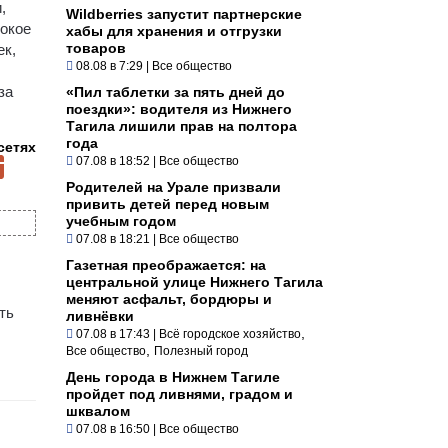
,
Wildberries запустит партнерские
бокое
хабы для хранения и отгрузки
товаров
ек,
08.08 в 7:29
|
Все общество
за
«Пил таблетки за пять дней до
поездки»: водителя из Нижнего
Тагила лишили прав на полтора
года
сетях
07.08 в 18:52
|
Все общество
Родителей на Урале призвали
привить детей перед новым
учебным годом
07.08 в 18:21
|
Все общество
Газетная преображается: на
центральной улице Нижнего Тагила
меняют асфальт, бордюры и
ть
ливнёвки
,
07.08 в 17:43
|
Всё городское хозяйство
,
Все общество
Полезный город
День города в Нижнем Тагиле
пройдет под ливнями, градом и
шквалом
07.08 в 16:50
|
Все общество