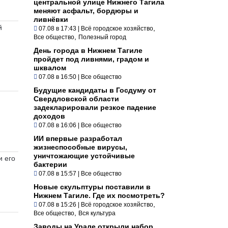
центральной улице Нижнего Тагила
меняют асфальт, бордюры и
ливнёвки
й
,
07.08 в 17:43
|
Всё городское хозяйство
,
Все общество
Полезный город
День города в Нижнем Тагиле
пройдет под ливнями, градом и
шквалом
07.08 в 16:50
|
Все общество
Будущие кандидаты в Госдуму от
Свердловской области
задекларировали резкое падение
доходов
07.08 в 16:06
|
Все общество
ИИ впервые разработал
жизнеспособные вирусы,
уничтожающие устойчивые
и его
бактерии
07.08 в 15:57
|
Все общество
Новые скульптуры поставили в
Нижнем Тагиле. Где их посмотреть?
,
07.08 в 15:26
|
Всё городское хозяйство
,
Все общество
Вся культура
Заводы на Урале открыли набор