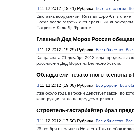
11.12.2012 (19:41)
Рубрика:
Все технологии
,
Вс
Выставка вооружений Russian Expo Arms станет
Носов после встречи с генеральным директором
Патриком Кола Де Франком.
Главный Дед Мороз России обещает,
11.12.2012 (19:29)
Рубрика:
Все общество
,
Все
Конца света 21 декабря 2012 года, предсказыва
российский Дед Мороз из Великого Устюга.
Обладатели незаконного ксенона в 
11.12.2012 (19:05)
Рубрика:
Все дороги
,
Все об
Уже около года в России действует закон, по ко
конструкция этого не предусматривает.
Строитель-гастарбайтер брал предо
11.12.2012 (17:56)
Рубрика:
Все общество
,
Все
26 ноября в полицию Нижнего Тагила обратилас