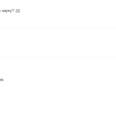
 науку? :)))
ий.