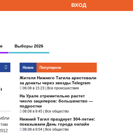
ВХОД
я
Выборы 2026
Новое
Популярное
Жителя Нижнего Тагила арестовали
за донаты через звезды Telegram
,
08.08 в 15:23
|
Все происшествия
На Урале стремительно растет
число зацеперов: большинство —
подростки
08.08 в 9:45
|
Все общество
гибли
Нижний Тагил празднует 304-летие:
этим
показываем День города онлайн
08.08 в 9:04
|
Все общество
2012