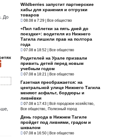
Wildberries запустит партнерские
хабы для хранения и отгрузки
,
товаров
. До
08.08 в 7:29
|
Все общество
«Пил таблетки за пять дней до
поездки»: водителя из Нижнего
Тагила лишили прав на полтора
года
07.08 в 18:52
|
Все общество
сетях
Родителей на Урале призвали
привить детей перед новым
учебным годом
07.08 в 18:21
|
Все общество
Газетная преображается: на
центральной улице Нижнего Тагила
меняют асфальт, бордюры и
ливнёвки
,
07.08 в 17:43
|
Всё городское хозяйство
,
ьше,
Все общество
Полезный город
День города в Нижнем Тагиле
пройдет под ливнями, градом и
шквалом
07.08 в 16:50
|
Все общество