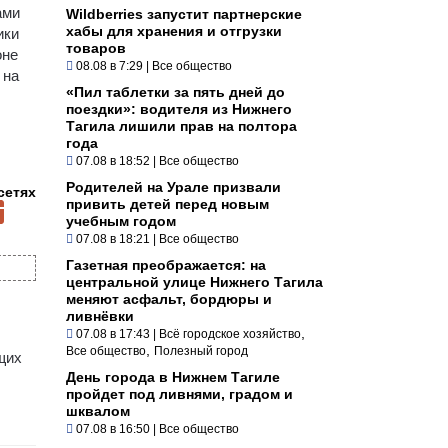
ами
Wildberries запустит партнерские
хабы для хранения и отгрузки
ики
товаров
оне
08.08 в 7:29
|
Все общество
 на
«Пил таблетки за пять дней до
поездки»: водителя из Нижнего
Тагила лишили прав на полтора
года
07.08 в 18:52
|
Все общество
Родителей на Урале призвали
сетях
привить детей перед новым
учебным годом
07.08 в 18:21
|
Все общество
Газетная преображается: на
центральной улице Нижнего Тагила
меняют асфальт, бордюры и
ливнёвки
,
07.08 в 17:43
|
Всё городское хозяйство
,
Все общество
Полезный город
щих
День города в Нижнем Тагиле
пройдет под ливнями, градом и
шквалом
07.08 в 16:50
|
Все общество