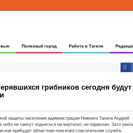
рвью
Полезный город
Работа в Тагиле
Редакци
терявшихся грибников сегодня будут
ии
ской защиты населения администрации Нижнего Тагила Андрей
 небо не смогут подняться ни вертолет, ни параплан.
Зато увел
оисков прибудет областная поисково-спасательная служба.