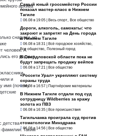
Самый юный гроссмейстер России
емейного архива
показал мастер-класс в Нижнем
Тагиле
,
06.08 в 19:05
|
Весь спорт
Все общество
Дороги, алкоголь, самокаты: что
закроют и запретят на День города
лько снаружи, но
в Нижнем Тагиле
аже
,
06.08 в 18:31
|
Всё городское хозяйство
,
Все общество
Полезный город
т человек. А
ались его родные,
В Свердловской области пока не
будут запрещать продажу вейпов
06.08 в 17:21
|
Все общество
воклассники
«Россети Урал» укрепляют систему
нили и
охраны труда
му имя (почему
06.08 в 16:57
|
Партнёрские материалы
 детские
В Нижнем Тагиле отдали под суд
сотрудницу Wildberries за кражу
золота из ПВЗ
06.08 в 16:35
|
Все происшествия
Тагильчанка проиграла суд против
стоматологии Минздрава
с детства
06.08 в 14:56
|
Все общество
й фамилии. Таким
Шестеро пострадавших: в ГАИ