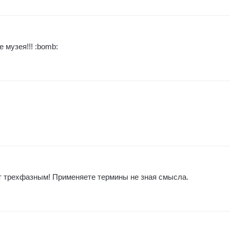
 музея!!! :bomb:
т трехфазным! Применяете термины не зная смысла.