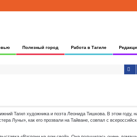
рвью
Полезный город
Работа в Тагиле
Редакци
ижний Тагил художника и поэта Леонида Тишкова. В этом году, н
тера Луны», как его прозвали на Тайване, совпал с всероссийск
о выставка «Взгляни на дом свой». Она получилась очень домашн