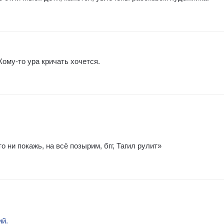
ому-то ура кричать хочется.
о ни покажь, на всё позырим, бгг, Тагил рулит»
ий.