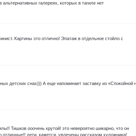
 альтернативных галереях, которых в тагиле нет
инист. Картины это отлично! Эпатаж в отдельное стойло с
ных детских снах))) А еще напоминает заставку из «Спокойной 
лы!! Тишков ооочень крутой! это невероятно шикарно, что он
то отличные!! дети, кажется, увлечены рассказом художника!