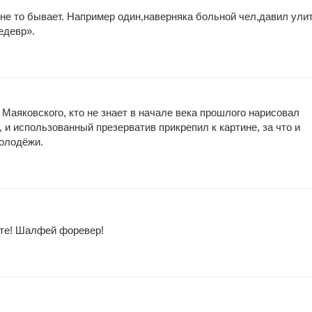
 не то бывает. Например один,наверняка больной чел,давил ули
едевр».
 Маяковского, кто не знает в начале века прошлого нарисовал
, и использованный презерватив прикрепил к картине, за что и
олодёжи.
оте! Шалфей форевер!