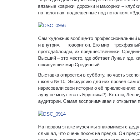
вязаные коврики, дорожки и махорики – клубк
на полотнах, подвешенные под потолком. «Зде
Сам художник вообще-то профессиональный ме
и внутри», — говорит он. Его мир – трехфазны
протодаблоиды, их предшественники. Срединны
Высший – это место, где обитает Луна и где, 
покинувшие мир Срединный.
Выставка откроется в субботу, но часть эксп
школы № 10. Экскурсию для них провёл сам х
нарисовали свои истории о её приключениях: к
луну не могут звать Брусника?). Кстати, Лео
аудитории. Самая восприимчивая и открытая пу
На первом этаже музея мы знакомимся с дедуш
слышал, что очень похож на предка. Он предс
его сшил, уложил спать, сочинил ему сны, а в