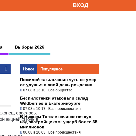
ВХОД
я
Выборы 2026
Новое
Популярное
Пожилой тагильчанин чуть не умер
от удушья в свой день рождения
07.08 в 13:10
|
Все общество
Беспилотники атаковали склад
Wildberries в Екатеринбурге
07.08 в 10:17
|
Все происшествия
аконец, срослось.
В Нижнем Тагиле начинается суд
ой акцией «Ночь в
над застройщиком: ущерб более 35
миллионов
06.08 в 20:03
|
Все происшествия
яя: кругом