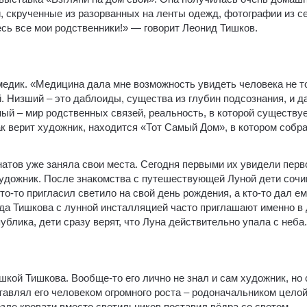
и, скрученные из разорванных на ленты одежд, фотографии из с
сь все мои родственники!» — говорит Леонид Тишков.
дик. «Медицина дала мне возможность увидеть человека не то
й. Низший – это даблоиды, существа из глубин подсознания, и д
й – мир родственных связей, реальность, в которой существуе
как верит художник, находится «Тот Самый Дом», в котором собр
онатов уже заняла свои места. Сегодня первыми их увидели пер
удожник. После знакомства с путешествующей Луной дети сочи
то-то пригласил светило на свой день рождения, а кто-то дал е
нида Тишкова с лунной инсталляцией часто приглашают именно в
блика, дети сразу верят, что Луна действительно упала с неба.
кой Тишкова. Вообще-то его лично не знал и сам художник, но 
тавлял его человеком огромного роста – родоначальником цело
озле кровати вместо светильников поставил вёдра со светом.