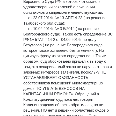
Верховного Суда РФ, в которых отказано в
удовлетворении заявлений о признании
обл.законов о капремонте недействующими:
— от 23.07.2014г. № 13-АПГ14-23 ( на решение
Тамбовского обл.суда);
— от 10.02.2014г. № 3-5/2014 ( на решение
Белгородского суда). Также есть определение ВС
РФ № 57АПГ 14-2 от 04.06.2014г. по делу
Безуглова ( на решение Белгородского суда,
которое также оставлено без изменения). Но
цитирую фразу из этого определение: » Таким
образом, суд обоснованно пришел к выводу о
том, что оспариваемый закон не нарушает прав и
законных интересов заявителя, поскольку НЕ
УСТАНАВЛИВАЕТ ОБЯЗАННОСТЬ
собственников помещений многоквартирных
домов ПО УПЛАТЕ ВЗНОСОВ НА
КАПИТАЛЬНЫЙ РЕМОНТ». Обращений в
Конституционный суд пока нет, говорят
Калининградская область обратилась, но нет
решения. НО нет и решений областных судов о
взы-скании с граждан этих взносов. Пока