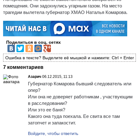
помещения. Они задохнулись угарным газом. На место
трагедии вылетела губернатор ХМАО Наталья Комарова.
Поделиться в соц. сетях
Ошибка в тексте? Выделите её мышкой и нажмите: Ctrl + Enter
7 комментариев
Азарич
06.12.2015, 11:13
Губернатор Комарова бывший следователь или
опер?
Или она не доверяет работникам , участвующим
в расследовании?
Или это ее баня?
Какого она туда поехала. Ее свита все там
затопчет и запакостит.
Войдите, чтобы ответить