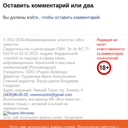
Оставить комментарий или два
Вы должны
войти , чтобы оставить комментарий.
© 2011-2026«Информационное агентство «Все
Редакция не
новости»
несет
Свидетельство о регистрации СМИ: Эл № ФС 77-
ответственности
51674 от 02.11.2012г. выдано Федеральной
за комментарии
службой по надзору в сфере связи,
посетителей
информационных технологий и массовых
коммуникаций (Роскомнадзор)
Учредитель: ООО «Радио-Экофонд»
Директор: Пудовкина Ирина Анатольевна
Главный редактор: Вахрутдинов Владимир
Саидович
Адрес редакции: Нижний Тагил, пр. Ленина, 4.
(3435)96-00-20
,
vsenovostint@gmail.com
Использовать материалы ИА «Все новости»
можно только с активной ссылкой на
первоисточник
Этот сайт использует файлы cookie. Продолжая
работать с сайтом, вы соглашаетесь с
Этот сайт использует файлы cookie. Продолжая работать с
использованием cookie. Подробнее в
Политике