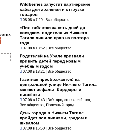
Wildberries запустит партнерские
хабы для хранения и отгрузки
товаров
08.08 в 7:29
|
Все общество
«Пил таблетки за пять дней до
поездки»: водителя из Нижнего
сетях
Тагила лишили прав на полтора
года
07.08 в 18:52
|
Все общество
Родителей на Урале призвали
привить детей перед новым
учебным годом
07.08 в 18:21
|
Все общество
Газетная преображается: на
центральной улице Нижнего Тагила
меняют асфальт, бордюры и
ливнёвки
,
07.08 в 17:43
|
Всё городское хозяйство
,
Все общество
Полезный город
День города в Нижнем Тагиле
пройдет под ливнями, градом и
шквалом
07.08 в 16:50
|
Все общество