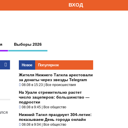
ВХОД
я
Выборы 2026
Новое
Популярное
Жителя Нижнего Тагила арестовали
за донаты через звезды Telegram
08.08 в 15:23
|
Все происшествия
На Урале стремительно растет
число зацеперов: большинство —
подростки
08.08 в 9:45
|
Все общество
ился
Нижний Тагил празднует 304-летие:
показываем День города онлайн
08.08 в 9:04
|
Все общество