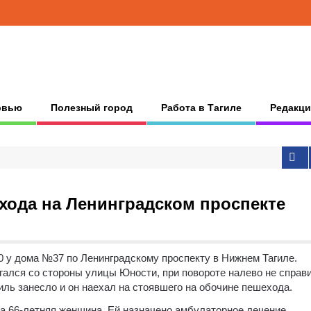
рвью
Полезный город
Работа в Тагиле
Редакци
хода на Ленинградском проспекте
40 у дома №37 по Ленинградскому проспекту в Нижнем Тагиле.
игался со стороны улицы Юности, при повороте налево не справ
ль занесло и он наехал на стоявшего на обочине пешехода.
а 66-летняя женщина. Ей назначено амбулаторное лечение.