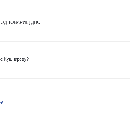
ХОД ТОВАРИЩ ДПС
рос Кушнареву?
ий.