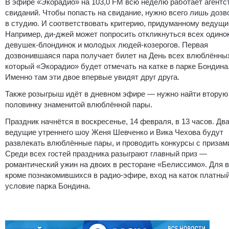
В эфире «Экорадио» на 103,0 FM всю неделю работает агентс
свиданий. Чтобы попасть на свидание, нужно всего лишь дозв
в студию. И соответствовать критерию, придуманному ведущи
Например, ди-джей может попросить откликнуться всех одино
девушек-блондинок и молодых людей-козерогов. Первая
дозвонившаяся пара получает билет на День всех влюблённы
который «Экорадио» будет отмечать на катке в парке Бондина
Именно там эти двое впервые увидят друг друга.
Также розыгрыш идёт в дневном эфире — нужно найти вторую
половинку знаменитой влюблённой пары.
Праздник начнётся в воскресенье, 14 февраля, в 13 часов. Дв
ведущие утреннего шоу Женя Шевченко и Вика Чехова будут
развлекать влюблённые пары, и проводить конкурсы с призам
Среди всех гостей праздника разыграют главный приз —
романтический ужин на двоих в ресторане «Белиссимо». Для в
кроме познакомившихся в радио-эфире, вход на каток платны
условие парка Бондина.