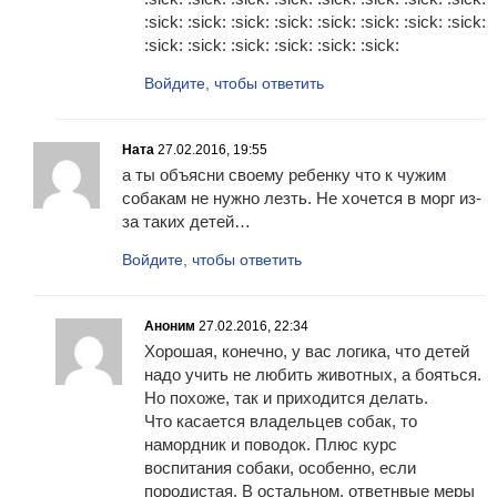
:sick: :sick: :sick: :sick: :sick: :sick: :sick: :sick:
:sick: :sick: :sick: :sick: :sick: :sick:
Войдите, чтобы ответить
Ната
27.02.2016, 19:55
а ты объясни своему ребенку что к чужим
собакам не нужно лезть. Не хочется в морг из-
за таких детей…
Войдите, чтобы ответить
Аноним
27.02.2016, 22:34
Хорошая, конечно, у вас логика, что детей
надо учить не любить животных, а бояться.
Но похоже, так и приходится делать.
Что касается владельцев собак, то
намордник и поводок. Плюс курс
воспитания собаки, особенно, если
породистая. В остальном, ответнвые меры