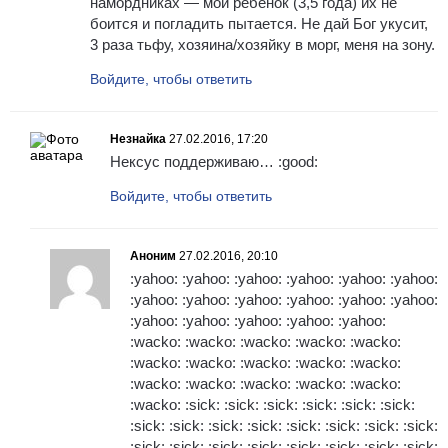
намордниках — мой ребенок (3,5 года) их не
боится и погладить пытается. Не дай Бог укусит,
3 раза тьфу, хозяина/хозяйку в морг, меня на зону.
Войдите, чтобы ответить
Незнайка
27.02.2016, 17:20
Нексус поддерживаю… :good:
Войдите, чтобы ответить
Аноним
27.02.2016, 20:10
:yahoo: :yahoo: :yahoo: :yahoo: :yahoo: :yahoo:
:yahoo: :yahoo: :yahoo: :yahoo: :yahoo: :yahoo:
:yahoo: :yahoo: :yahoo: :yahoo: :yahoo:
:wacko: :wacko: :wacko: :wacko: :wacko:
:wacko: :wacko: :wacko: :wacko: :wacko:
:wacko: :wacko: :wacko: :wacko: :wacko:
:wacko: :sick: :sick: :sick: :sick: :sick: :sick:
:sick: :sick: :sick: :sick: :sick: :sick: :sick: :sick:
:sick: :sick: :sick: :sick: :sick: :sick: :sick: :sick: