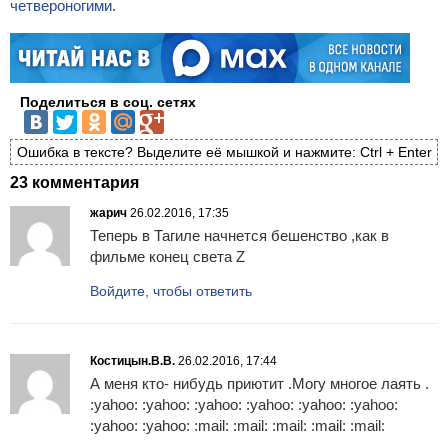
четвероногими
.
Поделиться в соц. сетях
Ошибка в тексте? Выделите её мышкой и нажмите: Ctrl + Enter
23 комментария
жарич
26.02.2016, 17:35
Теперь в Тагиле начнется бешенство ,как в
фильме конец света Z
Войдите, чтобы ответить
Костицын.В.В.
26.02.2016, 17:44
А меня кто- нибудь приютит .Могу многое лаять .
:yahoo: :yahoo: :yahoo: :yahoo: :yahoo: :yahoo:
:yahoo: :yahoo: :mail: :mail: :mail: :mail: :mail: