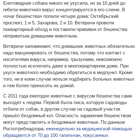
Енотовидная собака никого не укусила, но за 10 дней до
гибели животного вирус концентрируется в его слюне. В
«очаг бешенства» попали четыре дома: Октябрьский
проспект, 1 и 5, Захарова, 2 и 10. Ветврачи провели
поквартирный обход и поставили прививки от бешенства
непривитым домашним животным.
Ветврачи напоминают, что домашних животных обязательно
надо вакцинировать от бешенства, потому что контакт с
носителями вируса, например, грызунами, невозможно
полностью исключить даже в многоквартирном доме. При
укусе животного необходимо обратиться в медпункт. Кроме
того, ни в коем случае нельзя подбирать больных животных
и тем более приносить их домой.
С 2011 года ежегодно животные с вирусом бешенства сами
выходят к людям. Первой была лиса, которую садоводы
отбили от собак, в другом случае на садовый участок
пришёл бездомный кот. Опасность заражения бешенством
могут представлять и бездомные животные. По данным
Роспотребнадзора,
еженедельно за медицинской помощью
обращаются от 70 до 100 тагильчан, покусанных