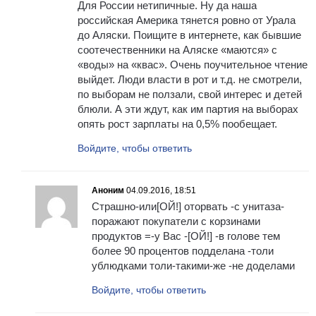
Для России нетипичные. Ну да наша
российская Америка тянется ровно от Урала
до Аляски. Поищите в интернете, как бывшие
соотечественники на Аляске «маются» с
«воды» на «квас». Очень поучительное чтение
выйдет. Люди власти в рот и т.д. не смотрели,
по выборам не ползали, свой интерес и детей
блюли. А эти ждут, как им партия на выборах
опять рост зарплаты на 0,5% пообещает.
Войдите, чтобы ответить
Аноним
04.09.2016, 18:51
Страшно-или[ОЙ!] оторвать -с унитаза-
поражают покупатели с корзинами
продуктов =-у Вас -[ОЙ!] -в голове тем
более 90 процентов подделана -толи
ублюдками толи-такими-же -не доделами
Войдите, чтобы ответить