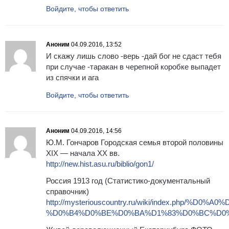
Войдите, чтобы ответить
Аноним
04.09.2016, 13:52
И скажу лишь слово -верь -дай бог не сдаст тебя
при случае -таракан в черепной коробке выпадет
из спячки и ага
Войдите, чтобы ответить
Аноним
04.09.2016, 14:56
Ю.М. Гончаров Городская семья второй половины
XIX — начала XX вв.
http://new.hist.asu.ru/biblio/gon1/
Россия 1913 год (Статистико-документальный
справочник)
http://mysteriouscountry.ru/wiki/index
%D0%B4%D0%BE%D0%BA%D1%83%D0%BC%D0