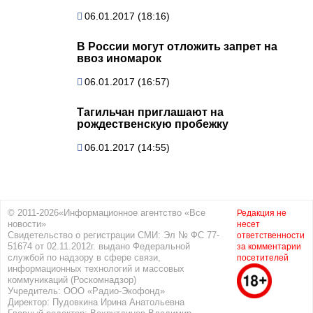
06.01.2017 (18:16)
В России могут отложить запрет на
ввоз иномарок
06.01.2017 (16:57)
Тагильчан приглашают на
рождественскую пробежку
06.01.2017 (14:55)
© 2011-2026«Информационное агентство «Все
Редакция не
новости»
несет
Свидетельство о регистрации СМИ: Эл № ФС 77-
ответственности
51674 от 02.11.2012г. выдано Федеральной
за комментарии
службой по надзору в сфере связи,
посетителей
информационных технологий и массовых
коммуникаций (Роскомнадзор)
Учредитель: ООО «Радио-Экофонд»
Директор: Пудовкина Ирина Анатольевна