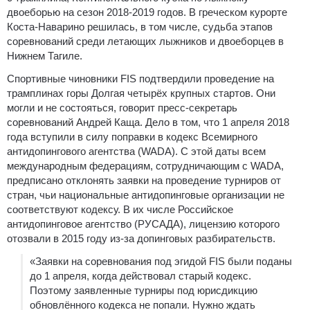
двоеборью на сезон 2018-2019 годов. В греческом курорте
Коста-Наварино решилась, в том числе, судьба этапов
соревнований среди летающих лыжников и двоеборцев в
Нижнем Тагиле.
Спортивные чиновники FIS подтвердили проведение на
трамплинах горы Долгая четырёх крупных стартов. Они
могли и не состояться, говорит пресс-секретарь
соревнований Андрей Каща. Дело в том, что 1 апреля 2018
года вступили в силу поправки в кодекс Всемирного
антидопингового агентства (WADA). С этой даты всем
международным федерациям, сотрудничающим с WADA,
предписано отклонять заявки на проведение турниров от
стран, чьи национальные антидопинговые организации не
соответствуют кодексу. В их числе Российское
антидопинговое агентство (РУСАДА), лицензию которого
отозвали в 2015 году из-за допинговых разбирательств.
«Заявки на соревнования под эгидой FIS были поданы
до 1 апреля, когда действовал старый кодекс.
Поэтому заявленные турниры под юрисдикцию
обновлённого кодекса не попали. Нужно ждать