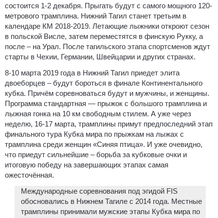
состоится 1-2 декабря. Прыгать будут с самого мощного 120-
метрового трамплина. Нижний Тагил станет третьим в
календаре КМ 2018-2019. Летающие лыжники откроют сезон
в польской Висле, затем переместятся в финскую Рукку, а
после – на Урал. После тагильского этапа спортсменов ждут
старты в Чехии, Германии, Швейцарии и других странах.
8-10 марта 2019 года в Нижний Тагил приедет элита
двоеборцев – будут бороться в финале Континентального
кубка. Причём соревноваться будут и мужчины, и женщины.
Программа стандартная — прыжок с большого трамплина и
лыжная гонка на 10 км свободным стилем. А уже через
неделю, 16-17 марта, трамплины примут предпоследний этап
финального тура Кубка мира по прыжкам на лыжах с
трамплина среди женщин «Синяя птица». И уже очевидно,
что приедут сильнейшие – борьба за кубковые очки и
итоговую победу на завершающих этапах самая
ожесточённая.
Международные соревнования под эгидой FIS
обосновались в Нижнем Тагиле с 2014 года. Местные
трамплины принимали мужские этапы Кубка мира по