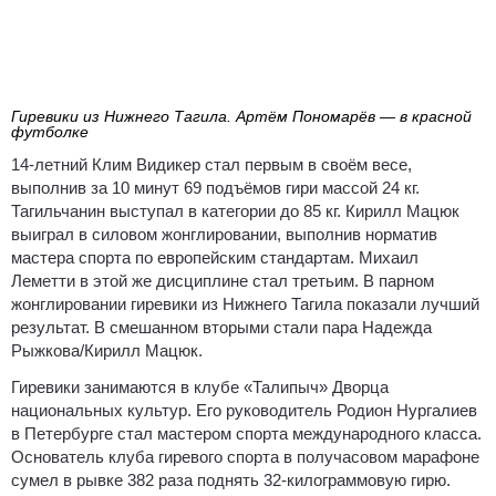
Гиревики из Нижнего Тагила. Артём Пономарёв — в красной
футболке
14-летний Клим Видикер стал первым в своём весе,
выполнив за 10 минут 69 подъёмов гири массой 24 кг.
Тагильчанин выступал в категории до 85 кг. Кирилл Мацюк
выиграл в силовом жонглировании, выполнив норматив
мастера спорта по европейским стандартам. Михаил
Леметти в этой же дисциплине стал третьим. В парном
жонглировании гиревики из Нижнего Тагила показали лучший
результат. В смешанном вторыми стали пара Надежда
Рыжкова/Кирилл Мацюк.
Гиревики занимаются в клубе «Талипыч» Дворца
национальных культур. Его руководитель Родион Нургалиев
в Петербурге стал мастером спорта международного класса.
Основатель клуба гиревого спорта в получасовом марафоне
сумел в рывке 382 раза поднять 32-килограммовую гирю.