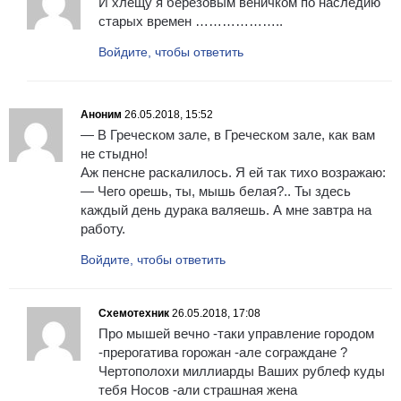
И хлещу я березовым веничком по наследию
старых времен ………………..
Войдите, чтобы ответить
Аноним
26.05.2018, 15:52
— В Греческом зале, в Греческом зале, как вам
не стыдно!
Аж пенсне раскалилось. Я ей так тихо возражаю:
— Чего орешь, ты, мышь белая?.. Ты здесь
каждый день дурака валяешь. А мне завтра на
работу.
Войдите, чтобы ответить
Схемотехник
26.05.2018, 17:08
Про мышей вечно -таки управление городом
-прерогатива горожан -але сограждане ?
Чертополохи миллиарды Ваших рублеф куды
тебя Носов -али страшная жена