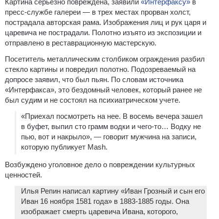
Картина серьёзно повреждена, заявили
«Интерфаксу»
в
пресс-службе галереи — в трех местах прорван холст,
пострадала авторская рама. Изображения лиц и рук царя и
царевича не пострадали. Полотно изъято из экспозиции и
отправлено в реставрационную мастерскую.
Посетитель металлическим столбиком ограждения разбил
стекло картины и повредил полотно. Подозреваемый на
допросе заявил, что был пьян. По словам источника
«Интерфакса», это бездомный человек, который ранее не
был судим и не состоял на психиатрическом учете.
«Приехал посмотреть на нее. В восемь вечера зашел
в буфет, выпил сто грамм водки и чего-то… Водку не
пью, вот и накрыло», — говорит мужчина на записи,
которую публикует Mash.
Возбуждено уголовное дело о повреждении культурных
ценностей.
Илья Репин написал картину «Иван Грозный и сын его
Иван 16 ноября 1581 года» в 1883-1885 годы. Она
изображает смерть царевича Ивана, которого,