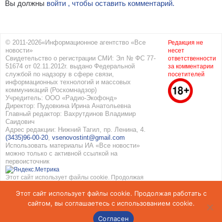
Вы должны
войти , чтобы оставить комментарий.
© 2011-2026«Информационное агентство «Все
Редакция не
новости»
несет
Свидетельство о регистрации СМИ: Эл № ФС 77-
ответственности
51674 от 02.11.2012г. выдано Федеральной
за комментарии
службой по надзору в сфере связи,
посетителей
информационных технологий и массовых
коммуникаций (Роскомнадзор)
Учредитель: ООО «Радио-Экофонд»
Директор: Пудовкина Ирина Анатольевна
Главный редактор: Вахрутдинов Владимир
Саидович
Адрес редакции: Нижний Тагил, пр. Ленина, 4.
(3435)96-00-20
,
vsenovostint@gmail.com
Использовать материалы ИА «Все новости»
можно только с активной ссылкой на
первоисточник
Этот сайт использует файлы cookie. Продолжая
работать с сайтом, вы соглашаетесь с
Этот сайт использует файлы cookie. Продолжая работать с
использованием cookie. Подробнее в
Политике
конфиденциальности
и
Соглашение об обработке
сайтом, вы соглашаетесь с использованием cookie.
персональных данных
Согласен