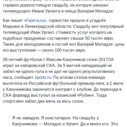
справил дорогостоящую свадьбу, на которую заказал
телеведущего Ивана Урганта и певца Валерия Меладзе.
Как пишет
«Газета.ru»
, торжество прошло в усадьбе
Марьино в Ленинградской области. Свадьбу вел популярный
телеведущий Иван Ургант, стоимость услуг которого на
подобных праздниках составляет свыше 50 тысяч евро.
Также для молодоженов и гостей пел Валерий Меладзе: цена
его выступления — около 100 тысяч евро.
26-летний футболист Максим Канунников сезон 2017/18
играл за хабаровский СКА. За 9 матчей нападающий не
забил ни одного гола и не дал ни одного результативного
паса, сообщает
sports.ru
. По итогам сезона команда
вылетела из Российской футбольной премьер-лиги, а 1 июля
у Канунникова закончится контракт с клубом. До перехода в
СКА форвард выступал за казанский «Рубин». Тогда
спортсмен забил два мяча за весь сезон.
Я не завидую. Я констатирую. На свадьбу у
Канунникова — Меладзе и Ургант. Да и много кто. Это