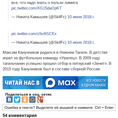
все, что надо знать о пользе лимита
pic.twitter.com/XG15daOpKT
— Никита Камышев (@SkifFc)
10 июня 2018 г.
pic.twitter.com/z5viItSCEx
— Никита Камышев (@SkifFc)
10 июня 2018 г.
Максим Канунников родился в Нижнем Тагиле. В детстве
играл за футбольную команду «Уралец». В 2009 году
тагильчанин успешно прошел отбор в питерский «Зенит». В
2015 году Канунников был в составе сборной России.
Поделиться в соц. сетях
Ошибка в тексте? Выделите её мышкой и нажмите: Ctrl + Enter
54 комментария