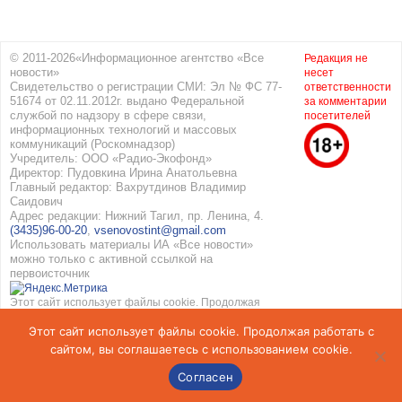
© 2011-2026«Информационное агентство «Все
Редакция не
новости»
несет
Свидетельство о регистрации СМИ: Эл № ФС 77-
ответственности
51674 от 02.11.2012г. выдано Федеральной
за комментарии
службой по надзору в сфере связи,
посетителей
информационных технологий и массовых
коммуникаций (Роскомнадзор)
Учредитель: ООО «Радио-Экофонд»
Директор: Пудовкина Ирина Анатольевна
Главный редактор: Вахрутдинов Владимир
Саидович
Адрес редакции: Нижний Тагил, пр. Ленина, 4.
(3435)96-00-20
,
vsenovostint@gmail.com
Использовать материалы ИА «Все новости»
можно только с активной ссылкой на
первоисточник
Этот сайт использует файлы cookie. Продолжая
работать с сайтом, вы соглашаетесь с
Этот сайт использует файлы cookie. Продолжая работать с
использованием cookie. Подробнее в
Политике
конфиденциальности
и
Соглашение об обработке
сайтом, вы соглашаетесь с использованием cookie.
персональных данных
Согласен