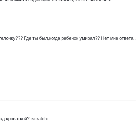
гелочку??? Где ты был,когда ребенок умирал?? Нет мне ответа..
д кроваткой? :scratch: