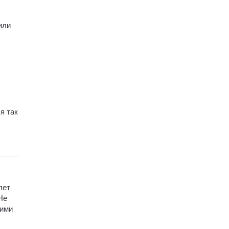
или
я так
лет
Не
ними