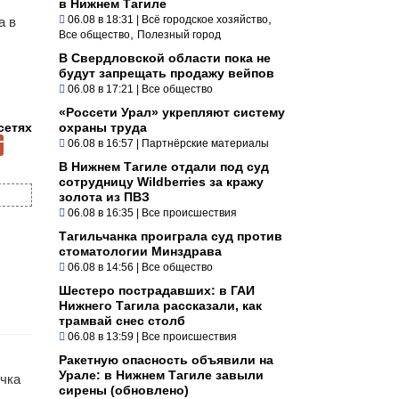
в Нижнем Тагиле
,
06.08 в 18:31
|
Всё городское хозяйство
а в
,
Все общество
Полезный город
В Свердловской области пока не
будут запрещать продажу вейпов
06.08 в 17:21
|
Все общество
«Россети Урал» укрепляют систему
сетях
охраны труда
06.08 в 16:57
|
Партнёрские материалы
В Нижнем Тагиле отдали под суд
сотрудницу Wildberries за кражу
золота из ПВЗ
06.08 в 16:35
|
Все происшествия
Тагильчанка проиграла суд против
стоматологии Минздрава
06.08 в 14:56
|
Все общество
Шестеро пострадавших: в ГАИ
Нижнего Тагила рассказали, как
трамвай снес столб
06.08 в 13:59
|
Все происшествия
Ракетную опасность объявили на
Урале: в Нижнем Тагиле завыли
очка
сирены (обновлено)