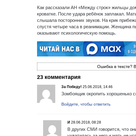
Как рассказали АН «Между строк» жильцы дома
кроватке. После удара ребёнок заплакал. Мат
слышала посторонних звуков. На крик прибежа
спустя четыре часа в реанимации. Женщина пы
оказывают психологическую помощь.
Ошибка в тексте? В
23 комментария
За Победу!
25.06.2018, 14:46
Зомбоящик окропить хорошенько св
Войдите, чтобы ответить
И
28.06.2018, 08:28
В других СМИ говорится, что он
ухватилась за него и мать не у