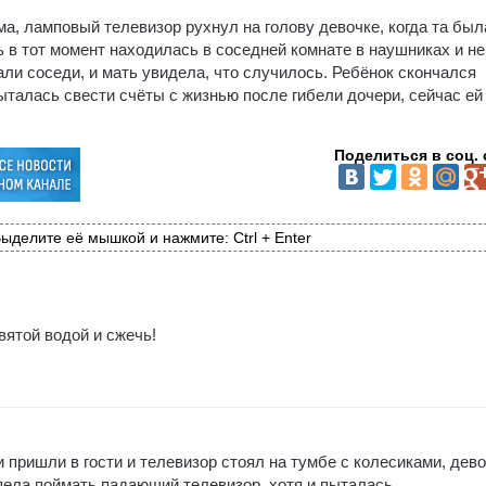
, ламповый телевизор рухнул на голову девочке, когда та был
ь в тот момент находилась в соседней комнате в наушниках и не
ли соседи, и мать увидела, что случилось. Ребёнок скончался
талась свести счёты с жизнью после гибели дочери, сейчас ей
Поделиться в соц. 
ыделите её мышкой и нажмите: Ctrl + Enter
ятой водой и сжечь!
и пришли в гости и телевизор стоял на тумбе с колесиками, дев
спела поймать падающий телевизор, хотя и пыталась.