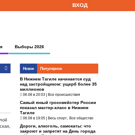
ВХОД
я
Выборы 2026
Новое
Популярное
В Нижнем Тагиле начинается суд
над застройщиком: ущерб более 35
миллионов
06.08 в 20:03
|
Все происшествия
Самый юный гроссмейстер России
показал мастер-класс в Нижнем
Тагиле
,
06.08 в 19:05
|
Весь спорт
Все общество
алой
ская,
Дороги, алкоголь, самокаты: что
закроют и запретят на День города