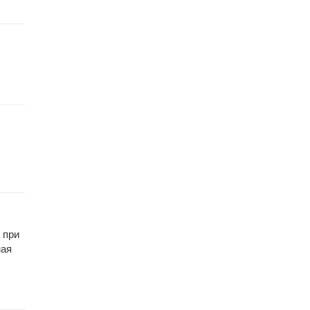
 при
ная