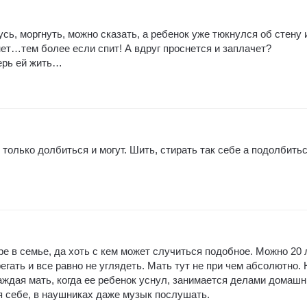
усь, моргнуть, можно сказать, а ребенок уже тюкнулся об стену 
ет…тем более если спит! А вдруг проснется и заплачет?
ерь ей жить…
только долбиться и могут. Шить, стирать так себе а подолбитьс
оре в семье, да хоть с кем может случиться подобное. Можно 20 
егать и все равно не углядеть. Мать тут не при чем абсолютно. 
каждая мать, когда ее ребенок уснул, занимается делами домаш
мя себе, в наушниках даже музык послушать.