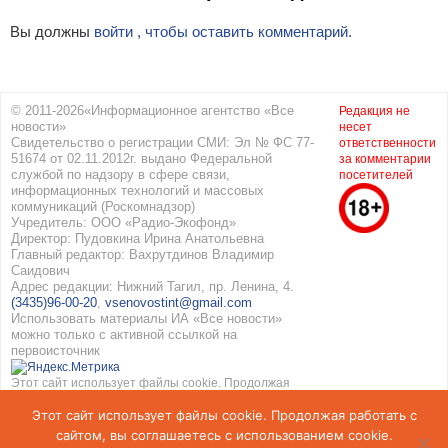
Вы должны
войти , чтобы оставить комментарий.
© 2011-2026«Информационное агентство «Все
Редакция не
новости»
несет
Свидетельство о регистрации СМИ: Эл № ФС 77-
ответственности
51674 от 02.11.2012г. выдано Федеральной
за комментарии
службой по надзору в сфере связи,
посетителей
информационных технологий и массовых
коммуникаций (Роскомнадзор)
Учредитель: ООО «Радио-Экофонд»
Директор: Пудовкина Ирина Анатольевна
Главный редактор: Вахрутдинов Владимир
Саидович
Адрес редакции: Нижний Тагил, пр. Ленина, 4.
(3435)96-00-20
,
vsenovostint@gmail.com
Использовать материалы ИА «Все новости»
можно только с активной ссылкой на
первоисточник
Этот сайт использует файлы cookie. Продолжая
работать с сайтом, вы соглашаетесь с
Этот сайт использует файлы cookie. Продолжая работать с
использованием cookie. Подробнее в
Политике
конфиденциальности
и
Соглашение об обработке
сайтом, вы соглашаетесь с использованием cookie.
персональных данных