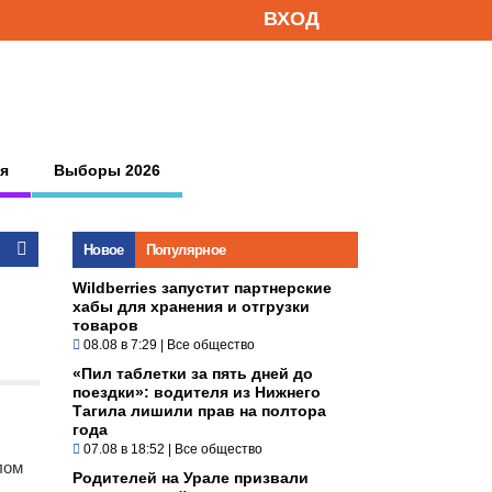
ВХОД
я
Выборы 2026
Новое
Популярное
Wildberries запустит партнерские
хабы для хранения и отгрузки
товаров
08.08 в 7:29
|
Все общество
«Пил таблетки за пять дней до
поездки»: водителя из Нижнего
Тагила лишили прав на полтора
года
07.08 в 18:52
|
Все общество
лом
Родителей на Урале призвали