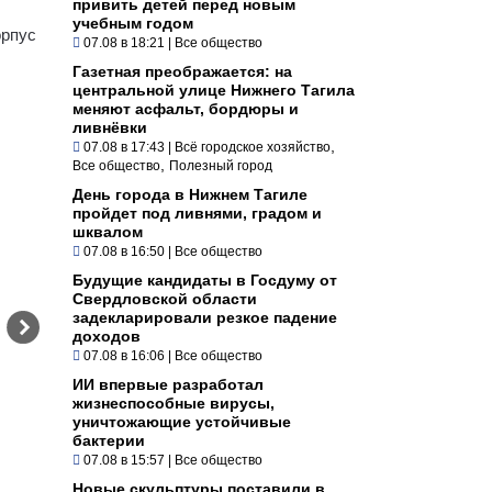
привить детей перед новым
учебным годом
орпус
07.08 в 18:21
|
Все общество
Газетная преображается: на
центральной улице Нижнего Тагила
меняют асфальт, бордюры и
ливнёвки
,
07.08 в 17:43
|
Всё городское хозяйство
,
Все общество
Полезный город
День города в Нижнем Тагиле
пройдет под ливнями, градом и
шквалом
07.08 в 16:50
|
Все общество
Будущие кандидаты в Госдуму от
Свердловской области
задекларировали резкое падение
доходов
07.08 в 16:06
|
Все общество
ИИ впервые разработал
жизнеспособные вирусы,
уничтожающие устойчивые
бактерии
07.08 в 15:57
|
Все общество
Новые скульптуры поставили в