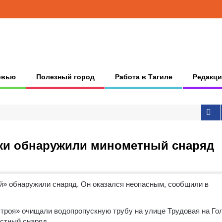
рвью
Полезный город
Работа в Тагиле
Редакци
ки обнаружили минометный снаряд
й» обнаружили снаряд. Он оказался неопасным, сообщили в
строя» очищали водопропускную трубу на улице Трудовая на Го
естный снаряд.