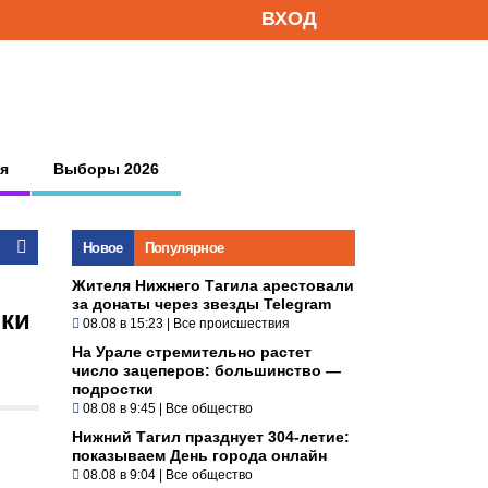
ВХОД
я
Выборы 2026
Новое
Популярное
Жителя Нижнего Тагила арестовали
за донаты через звезды Telegram
ики
08.08 в 15:23
|
Все происшествия
На Урале стремительно растет
число зацеперов: большинство —
подростки
08.08 в 9:45
|
Все общество
Нижний Тагил празднует 304-летие:
показываем День города онлайн
08.08 в 9:04
|
Все общество