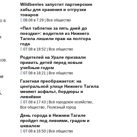
Wildberries запустит партнерские
хабы для хранения и отгрузки
товаров
о в
08.08 в 7:29
|
Все общество
«Пил таблетки за пять дней до
поездки»: водителя из Нижнего
м
Тагила лишили прав на полтора
года
07.08 в 18:52
|
Все общество
Родителей на Урале призвали
ков.
привить детей перед новым
учебным годом
07.08 в 18:21
|
Все общество
ые
Газетная преображается: на
центральной улице Нижнего Тагила
меняют асфальт, бордюры и
,
ливнёвки
,
07.08 в 17:43
|
Всё городское хозяйство
,
Все общество
Полезный город
День города в Нижнем Тагиле
пройдет под ливнями, градом и
шквалом
07.08 в 16:50
|
Все общество