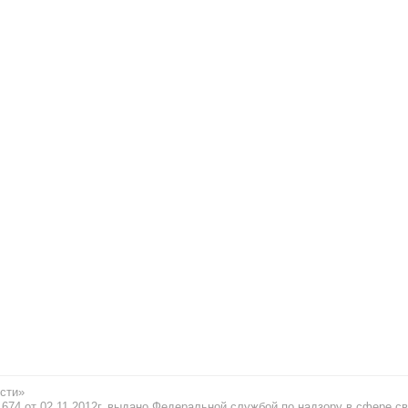
сти»
74 от 02.11.2012г. выдано Федеральной службой по надзору в сфере св