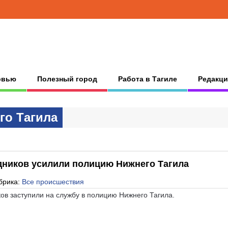
рвью
Полезный город
Работа в Тагиле
Редакци
гo Тaгилa
дников усилили полицию Нижнего Тагила
брика:
Все происшествия
ов заступили на службу в полицию Нижнего Тагила.