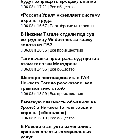
будут запрещать продажу вейпов
06.08 в 17:21
|
Все общество
«Россети Урал» укрепляют систему
охраны труда
06.08 в 16:57
|
Партнёрские материалы
В Нижнем Тагиле отдали под суд
сотрудницу Wildberries за кражу
золота из ПВЗ
06.08 в 16:35
|
Все происшествия
Тагильчанка проиграла суд против
стоматологии Минздрава
06.08 в 14:56
|
Все общество
Шестеро пострадавших: в ГАИ
Нижнего Тагила рассказали, как
трамвай снес столб
06.08 в 13:59
|
Все происшествия
Ракетную опасность объявили на
Урале: в Нижнем Тагиле завыли
сирены (обновлено)
06.08 в 12:10
|
Все общество
В России с августа изменились
правила оплаты коммунальных
услуг