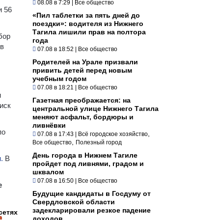
08.08 в 7:29
|
Все общество
и 56
«Пил таблетки за пять дней до
поездки»: водителя из Нижнего
Тагила лишили прав на полтора
бор
года
 в
07.08 в 18:52
|
Все общество
Родителей на Урале призвали
привить детей перед новым
учебным годом
07.08 в 18:21
|
Все общество
и
Газетная преображается: на
иск
центральной улице Нижнего Тагила
меняют асфальт, бордюры и
ливнёвки
по
,
07.08 в 17:43
|
Всё городское хозяйство
,
Все общество
Полезный город
День города в Нижнем Тагиле
.
В
пройдет под ливнями, градом и
шквалом
07.08 в 16:50
|
Все общество
е
Будущие кандидаты в Госдуму от
Свердловской области
задекларировали резкое падение
сетях
доходов