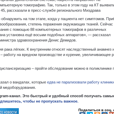
мпьютерную томографию. Так, только в этом году на КТ выявил
– 45, рассказали в пресс-службе регионального Миздрава
обнаружить на том этапе, когда у пациента нет симптомов. При
вообразования, степень поражения окружающих тканей. Сейчас
вания с помощью 88 компьютерных томографов в различных
ана установка ещё восьми подобных аппаратов», — рассказал
мминистра здравоохранения Денис Демидов.
я рака лёгких. К внутренним относят наследственный анамнез 
 – работу на вредном производстве и курение, увеличивающее р
диспансеризацию – пройти обследование можно в поликлинике 
азал о вандалах, которые
едва не парализовали работу клиники
ей медоборудования.
egram-канал. Это быстрый и удобный способ получать самы
дпишитесь, чтобы не пропускать важное.
Поделиться в соц. 