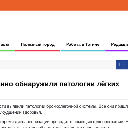
рвью
Полезный город
Работа в Тагиле
Редакци
нно обнаружили патологии лёгких
сти выявили патологии бронхолёгочной системы. Все они пришл
ухудшении здоровья.
во время диспансеризации проводят с помощью флюорографии. 
 органах дыхательной системы, пациента направляют на