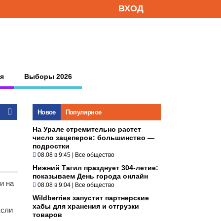
ВХОД
я
Выборы 2026
Новое
Популярное
На Урале стремительно растет
число зацеперов: большинство —
подростки
08.08 в 9:45
|
Все общество
Нижний Тагил празднует 304-летие:
показываем День города онлайн
и на
08.08 в 9:04
|
Все общество
Wildberries запустит партнерские
хабы для хранения и отгрузки
Если
товаров