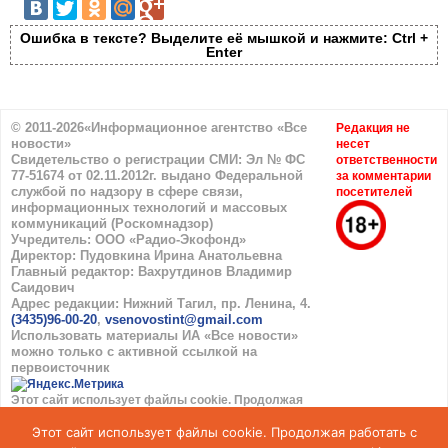
Ошибка в тексте? Выделите её мышкой и нажмите: Ctrl +
Enter
© 2011-2026«Информационное агентство «Все
Редакция не
новости»
несет
Свидетельство о регистрации СМИ: Эл № ФС
ответственности
77-51674 от 02.11.2012г. выдано Федеральной
за комментарии
службой по надзору в сфере связи,
посетителей
информационных технологий и массовых
коммуникаций (Роскомнадзор)
Учредитель: ООО «Радио-Экофонд»
Директор: Пудовкина Ирина Анатольевна
Главный редактор: Вахрутдинов Владимир
Саидович
Адрес редакции: Нижний Тагил, пр. Ленина, 4.
(3435)96-00-20
,
vsenovostint@gmail.com
Использовать материалы ИА «Все новости»
можно только с активной ссылкой на
первоисточник
Этот сайт использует файлы cookie. Продолжая
работать с сайтом, вы соглашаетесь с
Этот сайт использует файлы cookie. Продолжая работать с
использованием cookie. Подробнее в
Политике