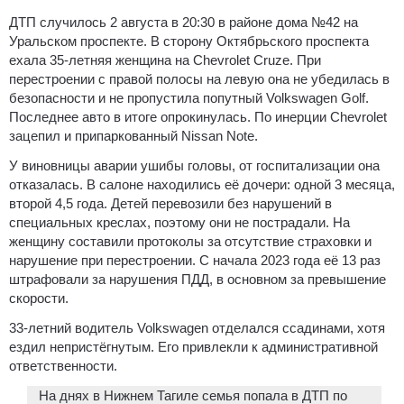
ДТП случилось 2 августа в 20:30 в районе дома №42 на
Уральском проспекте. В сторону Октябрьского проспекта
ехала 35-летняя женщина на Chevrolet Cruze. При
перестроении с правой полосы на левую она не убедилась в
безопасности и не пропустила попутный Volkswagen Golf.
Последнее авто в итоге опрокинулась. По инерции Chevrolet
зацепил и припаркованный Nissan Note.
У виновницы аварии ушибы головы, от госпитализации она
отказалась. В салоне находились её дочери: одной 3 месяца,
второй 4,5 года. Детей перевозили без нарушений в
специальных креслах, поэтому они не пострадали. На
женщину составили протоколы за отсутствие страховки и
нарушение при перестроении. С начала 2023 года её 13 раз
штрафовали за нарушения ПДД, в основном за превышение
скорости.
33-летний водитель Volkswagen отделался ссадинами, хотя
ездил непристёгнутым. Его привлекли к административной
ответственности.
На днях в Нижнем Тагиле семья попала в ДТП по