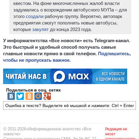
квестом. На фоне многочисленных жалоб власти
задумались о возрождении автобусного МУПа – для
этого
создали
рабочую группу. Вероятно, автопарк
предприятия смогут пополнить новые автобусы,
которые
закупят
до конца 2023 года.
У информагентства «Все новости» есть Telegram-канал.
Это быстрый и удобный способ получать самые
главные новости прямо в свой телефон.
Подпишитесь,
чтобы не пропускать важное.
Поделиться в соц. сетях
Ошибка в тексте? Выделите её мышкой и нажмите: Ctrl + Enter
© 2011-2026«Информационное агентство «Все
Редакция не
новости»
несет
Свидетельство о регистрации СМИ: Эл № ФС 77-