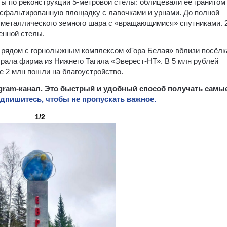
ы по реконструкции 5-метровой стелы: облицевали её гранитом
 асфальтированную площадку с лавочками и урнами. До полной
о металлического земного шара с «вращающимися» спутниками. 
енной стелы.
 рядом с горнолыжным комплексом «Гора Белая» вблизи посёлк
грала фирма из Нижнего Тагила «Эверест-НТ». В 5 млн рублей
е 2 млн пошли на благоустройство.
egram-канал. Это быстрый и удобный способ получать самы
дпишитесь, чтобы не пропускать важное.
1/2