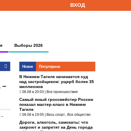
ВХОД
я
Выборы 2026
Новое
Популярное
В Нижнем Тагиле начинается суд
над застройщиком: ущерб более 35
 –
миллионов
06.08 в 20:03
|
Все происшествия
Самый юный гроссмейстер России
показал мастер-класс в Нижнем
Тагиле
,
06.08 в 19:05
|
Весь спорт
Все общество
 –
Дороги, алкоголь, самокаты: что
закроют и запретят на День города