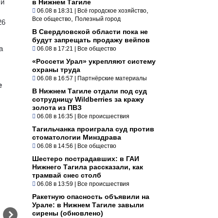
 и
в Нижнем Тагиле
,
06.08 в 18:31
|
Всё городское хозяйство
,
Все общество
Полезный город
26
В Свердловской области пока не
будут запрещать продажу вейпов
а
06.08 в 17:21
|
Все общество
«Россети Урал» укрепляют систему
охраны труда
06.08 в 16:57
|
Партнёрские материалы
е
В Нижнем Тагиле отдали под суд
сотрудницу Wildberries за кражу
золота из ПВЗ
06.08 в 16:35
|
Все происшествия
Тагильчанка проиграла суд против
стоматологии Минздрава
06.08 в 14:56
|
Все общество
Шестеро пострадавших: в ГАИ
Нижнего Тагила рассказали, как
трамвай снес столб
06.08 в 13:59
|
Все происшествия
Ракетную опасность объявили на
Урале: в Нижнем Тагиле завыли
сирены (обновлено)