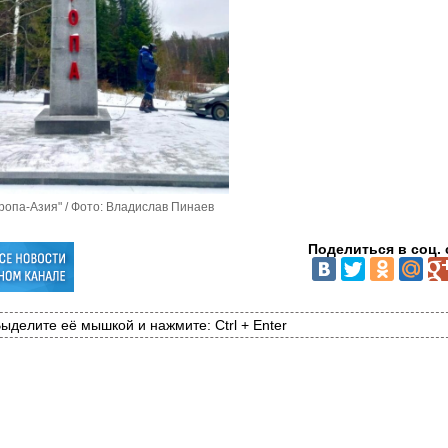
ропа-Азия" / Фото: Владислав Пинаев
Поделиться в соц. 
ыделите её мышкой и нажмите: Ctrl + Enter