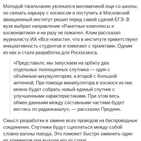
Молодой тагильчанин увлекался математикой еще со школы,
но связать карьеру с космосом и поступить в Московский
авиационный институт решил перед самой сдачей ЕГЭ. В
вузе выбрал направление «Ракетные комплексы и
космонавтика» и ни разу не пожалел. Клим рассказал
журналисту ИА «Все новости», что в институте приветствуют
инициативность студентов и помогают с проектами. Одним
из них и стала разработка для Роскосмоса.
«Представьте, мы запускаем на орбиту два
отдельных полноценных спутника — один с
объёмным аккумулятором, а второй с большой
антенной. При помощи манипулятора в космосе из них
можно будет собрать новый единый спутник с
улучшенными характеристиками. При этом весь
обмен данными между составными частями будет
вестись по радиоканалу», — рассказал Предеин.
Смысл разработки в замене всех проводов на беспроводные
соединения. Спутники будут сцепляться между собой
словно вагоны поезда. Это поможет быстро заменить один
из элементов при выходе его из строя.