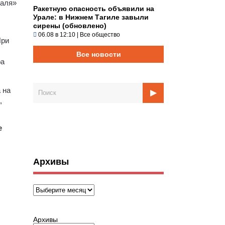
Маля»
Ракетную опасность объявили на
Урале: в Нижнем Тагиле завыли
сирены (обновлено)
06.08 в 12:10
|
Все общество
При
Все новости
ра
 на
,
е
Архивы
Архивы
Архивы