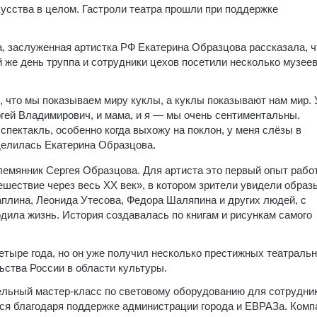
скусства в целом. Гастроли театра прошли при поддержке
, заслуженная артистка РФ Екатерина Образцова рассказала, ч
 же день труппа и сотрудники цехов посетили несколько музеев
 что мы показываем миру куклы, а куклы показывают нам мир. 
гей Владимирович, и мама, и я — мы очень сентиментальны.
 спектакль, особенно когда выхожу на поклон, у меня слёзы в
оделилась Екатерина Образцова.
лемянник Сергея Образцова. Для артиста это первый опыт рабо
тешествие через весь XX век», в котором зрители увидели образ
плина, Леонида Утесова, Федора Шаляпина и других людей, с
дила жизнь. История создавалась по книгам и рисункам самого
етыре года, но он уже получил несколько престижных театраль
ьства России в области культуры.
ельный мастер-класс по световому оборудованию для сотрудни
лся благодаря поддержке администрации города и ЕВРАЗа. Комп