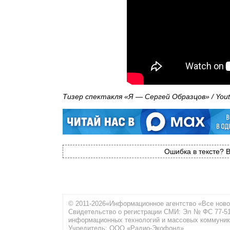
Тизер спектакля «Я — Сергей Образцов» / Yout
Ошибка в тексте? В
© 2011-2026«Информационное агентство «Все ново
Свидетельство о регистрации СМИ: Эл № ФС 77-516
информационных технологий и массовых коммуник
Учредитель: ООО «Радио-Экофонд»