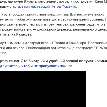
ами, накануне 8 марта тагильчане смотрели постановку «Каля 
 овцы»
с артистами мастерской Петра Фоменко.
уру в городах присутствия предприятий. Для нас очень важно,
ектакли, чтобы они могли повышать свой культурный уровень. 
о уже четыре спектакля в трёх театрах, мы очень рады, что в
ы можем помогать», — рассказала директор регионального цент
 Татьяна Казакова.
детным семьям сотрудников из Тагила и Качканара. Постановка
ена два вечера. Поблагодарил артистов вице-президент ЕВРАЗа
нов.
egram-канал. Это быстрый и удобный способ получать самы
дпишитесь, чтобы не пропускать важное.