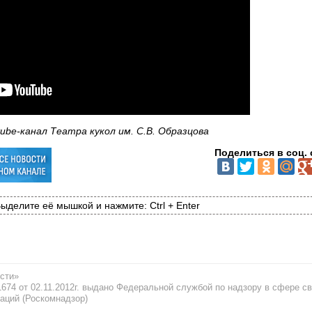
ube-канал Театра кукол им. C.В. Образцова
Поделиться в соц. 
ыделите её мышкой и нажмите: Ctrl + Enter
сти»
74 от 02.11.2012г. выдано Федеральной службой по надзору в сфере св
аций (Роскомнадзор)