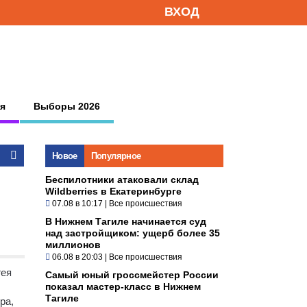
ВХОД
я
Выборы 2026
Новое
Популярное
Беспилотники атаковали склад
Wildberries в Екатеринбурге
07.08 в 10:17
|
Все происшествия
В Нижнем Тагиле начинается суд
над застройщиком: ущерб более 35
миллионов
06.08 в 20:03
|
Все происшествия
гея
Самый юный гроссмейстер России
показал мастер-класс в Нижнем
Тагиле
ра,