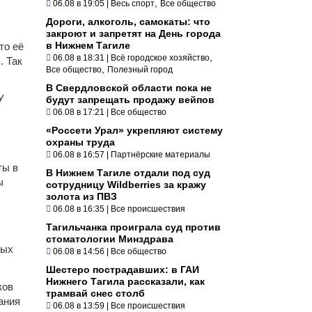
,
06.08 в 19:05
|
Весь спорт
Все общество
Дороги, алкоголь, самокаты: что
закроют и запретят на День города
в Нижнем Тагиле
то её
,
06.08 в 18:31
|
Всё городское хозяйство
. Так
,
Все общество
Полезный город
В Свердловской области пока не
У
будут запрещать продажу вейпов
06.08 в 17:21
|
Все общество
«Россети Урал» укрепляют систему
охраны труда
06.08 в 16:57
|
Партнёрские материалы
ты в
В Нижнем Тагиле отдали под суд
ы
сотрудницу Wildberries за кражу
золота из ПВЗ
06.08 в 16:35
|
Все происшествия
Тагильчанка проиграла суд против
стоматологии Минздрава
ных
06.08 в 14:56
|
Все общество
Шестеро пострадавших: в ГАИ
Нижнего Тагила рассказали, как
ков
трамвай снес столб
ания
06.08 в 13:59
|
Все происшествия