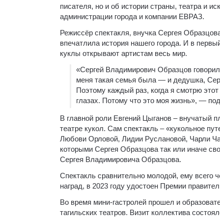
писателя, но и об истории страны, театра и и
администрации города и компании ЕВРАЗ.
Режиссёр спектакля, внучка Сергея Образцова
впечатлила история нашего города. И в первый
куклы открывают артистам весь мир.
«Сергей Владимирович Образцов говорил,
меня такая семья была — и дедушка, Сер
Поэтому каждый раз, когда я смотрю этот
глазах. Потому что это моя жизнь», — п
В главной роли Евгений Цыганов – внучатый п
театре кукол. Сам спектакль – «кукольное пу
Любови Орловой, Лидии Руслановой, Чарли Ча
которыми Сергея Образцова так или иначе сво
Сергея Владимировича Образцова.
Спектакль сравнительно молодой, ему всего ч
наград, в 2023 году удостоен Премии правител
Во время мини-гастролей прошел и образоват
тагильских театров. Визит коллектива состоя