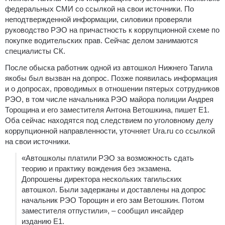
федеральных СМИ со ссылкой на свои источники. По
неподтвержденной информации, силовики проверяли
руководство РЭО на причастность к коррупционной схеме по
покупке водительских прав. Сейчас делом занимаются
специалисты СК.
После обыска работник одной из автошкол Нижнего Тагила
якобы был вызван на допрос. Позже появилась информация
и о допросах, проводимых в отношении пятерых сотрудников
РЭО, в том числе начальника РЭО майора полиции Андрея
Торощина и его заместителя Антона Ветошкина, пишет E1.
Оба сейчас находятся под следствием по уголовному делу
коррупционной направленности, уточняет Ura.ru со ссылкой
на свои источники.
«Автошколы платили РЭО за возможность сдать
теорию и практику вождения без экзамена.
Допрошены директора нескольких тагильских
автошкол. Были задержаны и доставлены на допрос
начальник РЭО Торощин и его зам Ветошкин. Потом
заместителя отпустили», – сообщил инсайдер
изданию E1.