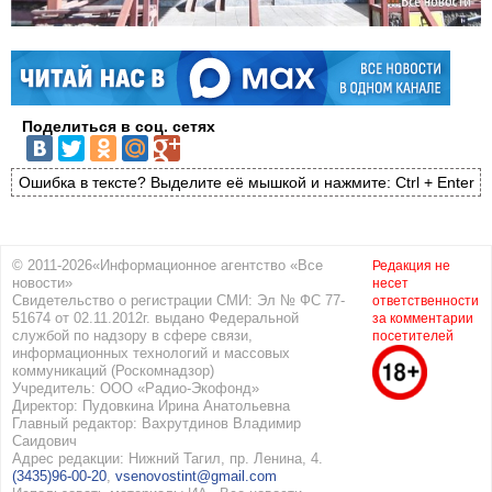
Поделиться в соц. сетях
Ошибка в тексте? Выделите её мышкой и нажмите: Ctrl + Enter
© 2011-2026«Информационное агентство «Все
Редакция не
новости»
несет
Свидетельство о регистрации СМИ: Эл № ФС 77-
ответственности
51674 от 02.11.2012г. выдано Федеральной
за комментарии
службой по надзору в сфере связи,
посетителей
информационных технологий и массовых
коммуникаций (Роскомнадзор)
Учредитель: ООО «Радио-Экофонд»
Директор: Пудовкина Ирина Анатольевна
Главный редактор: Вахрутдинов Владимир
Саидович
Адрес редакции: Нижний Тагил, пр. Ленина, 4.
(3435)96-00-20
,
vsenovostint@gmail.com