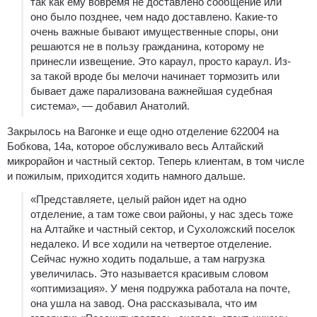
так как ему вовремя не доставлено сообщение или
оно было позднее, чем надо доставлено. Какие-то
очень важные бывают имущественные споры, они
решаются не в пользу гражданина, которому не
принесли извещение. Это караул, просто караул. Из-
за такой вроде бы мелочи начинает тормозить или
бывает даже парализована важнейшая судебная
система», — добавил Анатолий.
Закрылось на Вагонке и еще одно отделение 622004 на
Бобкова, 14а, которое обслуживало весь Алтайский
микрорайон и частный сектор. Теперь клиентам, в том числе
и пожилым, приходится ходить намного дальше.
«Представляете, целый район идет на одно
отделение, а там тоже свои районы, у нас здесь тоже
на Алтайке и частный сектор, и Сухоложский поселок
недалеко. И все ходили на четвертое отделение.
Сейчас нужно ходить подальше, а там нагрузка
увеличилась. Это называется красивым словом
«оптимизация». У меня подружка работала на почте,
она ушла на завод. Она рассказывала, что им