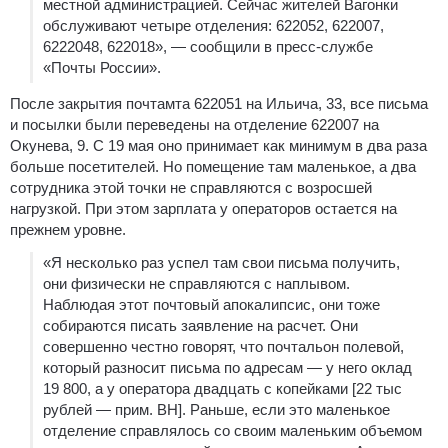
местной администрацией. Сейчас жителей Вагонки
обслуживают четыре отделения: 622052, 622007,
6222048, 622018», — сообщили в пресс-службе
«Почты России».
После закрытия почтамта 622051 на Ильича, 33, все письма
и посылки были переведены на отделение 622007 на
Окунева, 9. С 19 мая оно принимает как минимум в два раза
больше посетителей. Но помещение там маленькое, а два
сотрудника этой точки не справляются с возросшей
нагрузкой. При этом зарплата у операторов остается на
прежнем уровне.
«Я несколько раз успел там свои письма получить,
они физически не справляются с наплывом.
Наблюдая этот почтовый апокалипсис, они тоже
собираются писать заявление на расчет. Они
совершенно честно говорят, что почтальон полевой,
который разносит письма по адресам — у него оклад
19 800, а у оператора двадцать с копейками [22 тыс
рублей — прим. ВН]. Раньше, если это маленькое
отделение справлялось со своим маленьким объемом