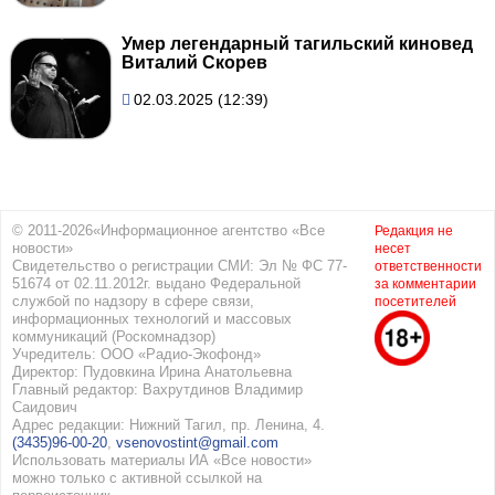
Умер легендарный тагильский киновед
Виталий Скорев
02.03.2025 (12:39)
© 2011-2026«Информационное агентство «Все
Редакция не
новости»
несет
Свидетельство о регистрации СМИ: Эл № ФС 77-
ответственности
51674 от 02.11.2012г. выдано Федеральной
за комментарии
службой по надзору в сфере связи,
посетителей
информационных технологий и массовых
коммуникаций (Роскомнадзор)
Учредитель: ООО «Радио-Экофонд»
Директор: Пудовкина Ирина Анатольевна
Главный редактор: Вахрутдинов Владимир
Саидович
Адрес редакции: Нижний Тагил, пр. Ленина, 4.
(3435)96-00-20
,
vsenovostint@gmail.com
Использовать материалы ИА «Все новости»
можно только с активной ссылкой на