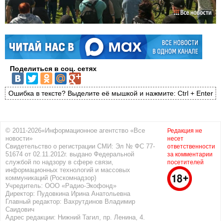
Поделиться в соц. сетях
Ошибка в тексте? Выделите её мышкой и нажмите: Ctrl + Enter
© 2011-2026«Информационное агентство «Все
Редакция не
новости»
несет
Свидетельство о регистрации СМИ: Эл № ФС 77-
ответственности
51674 от 02.11.2012г. выдано Федеральной
за комментарии
службой по надзору в сфере связи,
посетителей
информационных технологий и массовых
коммуникаций (Роскомнадзор)
Учредитель: ООО «Радио-Экофонд»
Директор: Пудовкина Ирина Анатольевна
Главный редактор: Вахрутдинов Владимир
Саидович
Адрес редакции: Нижний Тагил, пр. Ленина, 4.