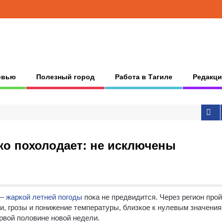
рвью
Полезный город
Работа в Тагиле
Редакци
зко похолодает: не исключены
 –
жаркой летней погоды
пока не предвидится.
Через регион про
, грозы и понижение температуры, близкое к нулевым значения
рвой половине новой недели.