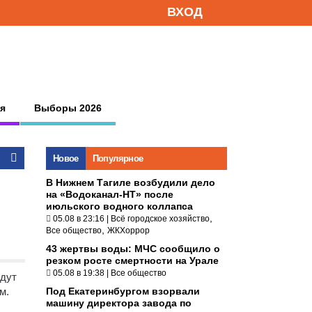
ВХОД
я
Выборы 2026
Новое
Популярное
В Нижнем Тагиле возбудили дело
на «Водоканал-НТ» после
июльского водного коллапса
,
05.08 в 23:16
|
Всё городское хозяйство
,
Все общество
ЖКХоррор
43 жертвы воды: МЧС сообщило о
резком росте смертности на Урале
05.08 в 19:38
|
Все общество
йдут
м.
Под Екатеринбургом взорвали
машину директора завода по