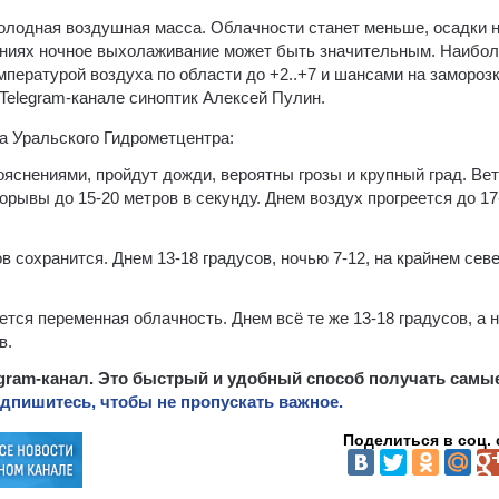
олодная воздушная масса. Облачности станет меньше, осадки 
нениях ночное выхолаживание может быть значительным. Наибо
мпературой воздуха по области до +2..+7 и шансами на заморозк
 Telegram-канале синоптик Алексей Пулин.
а Уральского Гидрометцентра:
яснениями, пройдут дожди, вероятны грозы и крупный град. Ве
порывы до 15-20 метров в секунду. Днем воздух прогреется до 17
 сохранится. Днем 13-18 градусов, ночью 7-12, на крайнем сев
тся переменная облачность. Днем всё те же 13-18 градусов, а 
в.
egram-канал. Это быстрый и удобный способ получать самы
дпишитесь, чтобы не пропускать важное.
Поделиться в соц. 