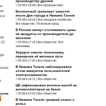
производству дронов
05.08 в 18:48
|
Все происшествия
на
лее
Бесплатный транспорт запустят
после Дня города в Нижнем Тагиле
и в
,
05.08 в 18:24
|
Всё городское хозяйство
,
Все общество
Полезный город
В России начнут отслеживать цены
на продукты от производителя до
тер
магазина
-22
,
05.08 в 17:15
|
Все общество
Вся
экономика
Хирурги спасли тагильчанку,
ере
перекроив её желчные пути
05.08 в 17:00
|
Все общество
В Нижнем Тагиле заблокировали
ночью
сотни аккаунтов пользователей
электросамокатов
05.08 в 16:12
|
Все общество
е
ЦБ зафиксировал всплеск жалоб на
антиколлекторов на Урале
сетях
05.08 в 15:54
|
Все общество
В Нижнем Тагиле трамвай сошел с
рельс