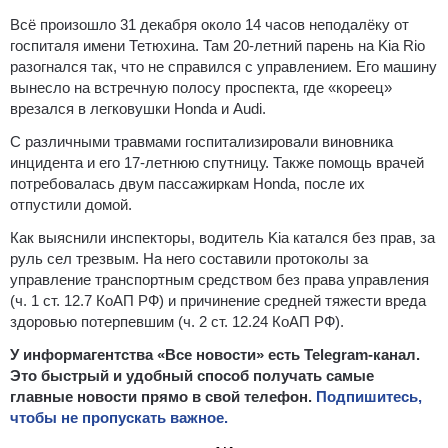
Всё произошло 31 декабря около 14 часов неподалёку от
госпиталя имени Тетюхина. Там 20-летний парень на Kia Rio
разогнался так, что не справился с управлением. Его машину
вынесло на встречную полосу проспекта, где «кореец»
врезался в легковушки Honda и Audi.
С различными травмами госпитализировали виновника
инцидента и его 17-летнюю спутницу. Также помощь врачей
потребовалась двум пассажиркам Honda, после их
отпустили домой.
Как выяснили инспекторы, водитель Kia катался без прав, за
руль сел трезвым. На него составили протоколы за
управление транспортным средством без права управления
(ч. 1 ст. 12.7 КоАП РФ) и причинение средней тяжести вреда
здоровью потерпевшим (ч. 2 ст. 12.24 КоАП РФ).
У информагентства «Все новости» есть Telegram-канал.
Это быстрый и удобный способ получать самые
главные новости прямо в свой телефон.
Подпишитесь,
чтобы не пропускать важное.