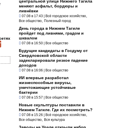
центральной улице Нижнего Тагила
е
меняют асфальт, бордюры и
ливнёвки
,
07.08 в 17:43
|
Всё городское хозяйство
,
Все общество
Полезный город
День города в Нижнем Тагиле
пройдет под ливнями, градом и
шквалом
сетях
07.08 в 16:50
|
Все общество
Будущие кандидаты в Госдуму от
Свердловской области
задекларировали резкое падение
доходов
07.08 в 16:06
|
Все общество
ИИ впервые разработал
жизнеспособные вирусы,
уничтожающие устойчивые
бактерии
07.08 в 15:57
|
Все общество
Новые скульптуры поставили в
Нижнем Тагиле. Где их посмотреть?
,
07.08 в 15:26
|
Всё городское хозяйство
,
Все общество
Вся культура
Заводы на Урале открыли набор