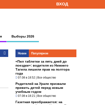
ВХОД
я
Выборы 2026
Новое
Популярное
«Пил таблетки за пять дней до
поездки»: водителя из Нижнего
Тагила лишили прав на полтора
года
07.08 в 18:52
|
Все общество
Родителей на Урале призвали
привить детей перед новым
учебным годом
07.08 в 18:21
|
Все общество
Газетная преображается: на