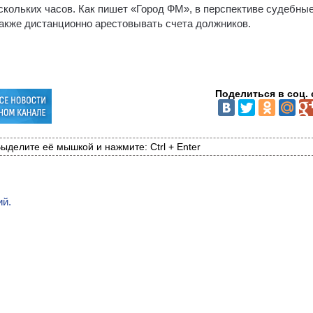
скольких часов. Как пишет «Город ФМ», в перспективе судебны
акже дистанционно арестовывать счета должников.
Поделиться в соц. 
ыделите её мышкой и нажмите: Ctrl + Enter
ий.