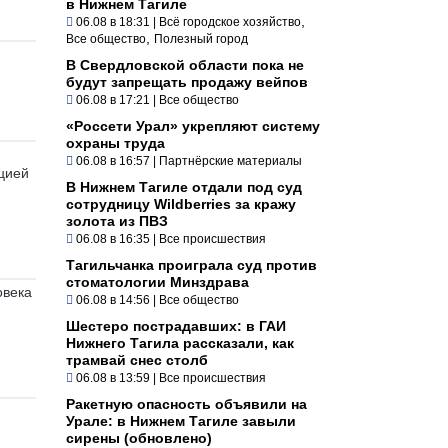
в Нижнем Тагиле
,
06.08 в 18:31
|
Всё городское хозяйство
,
Все общество
Полезный город
В Свердловской области пока не
будут запрещать продажу вейпов
06.08 в 17:21
|
Все общество
«Россети Урал» укрепляют систему
охраны труда
06.08 в 16:57
|
Партнёрские материалы
цией
В Нижнем Тагиле отдали под суд
сотрудницу Wildberries за кражу
золота из ПВЗ
06.08 в 16:35
|
Все происшествия
Тагильчанка проиграла суд против
стоматологии Минздрава
овека
06.08 в 14:56
|
Все общество
Шестеро пострадавших: в ГАИ
Нижнего Тагила рассказали, как
трамвай снес столб
06.08 в 13:59
|
Все происшествия
Ракетную опасность объявили на
Урале: в Нижнем Тагиле завыли
сирены (обновлено)