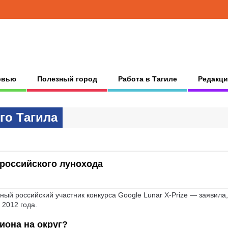
рвью
Полезный город
Работа в Тагиле
Редакци
гo Тaгилa
российского лунохода
й российский участник конкурса Google Lunar X-Prize — заявила,
 2012 года.
иона на округ?