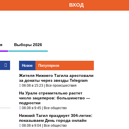
ВХОД
я
Выборы 2026
Новое
Популярное
Жителя Нижнего Тагила арестовали
за донаты через звезды Telegram
08.08 в 15:23
|
Все происшествия
На Урале стремительно растет
число зацеперов: большинство —
подростки
08.08 в 9:45
|
Все общество
Нижний Тагил празднует 304-летие:
показываем День города онлайн
08.08 в 9:04
|
Все общество