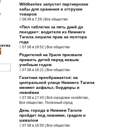
е
Wildberries запустит партнерские
хабы для хранения и отгрузки
а
товаров
08.08 в 7:29
|
Все общество
«Пил таблетки за пять дней до
поездки»: водителя из Нижнего
Тагила лишили прав на полтора
года
сетях
07.08 в 18:52
|
Все общество
Родителей на Урале призвали
привить детей перед новым
учебным годом
07.08 в 18:21
|
Все общество
Газетная преображается: на
центральной улице Нижнего Тагила
меняют асфальт, бордюры и
ливнёвки
,
07.08 в 17:43
|
Всё городское хозяйство
,
Все общество
Полезный город
День города в Нижнем Тагиле
пройдет под ливнями, градом и
шквалом
07.08 в 16:50
|
Все общество